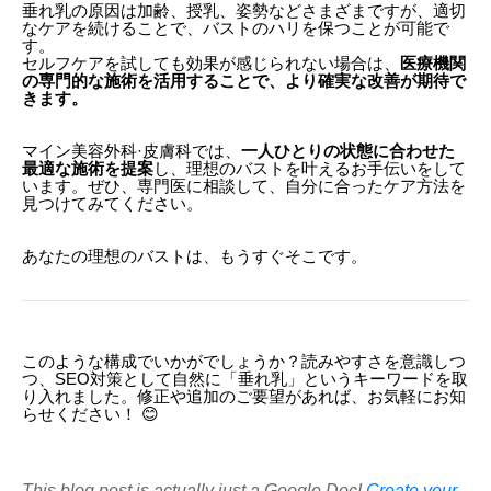
垂れ乳の原因は加齢、授乳、姿勢などさまざまですが、適切
なケアを続けることで、バストのハリを保つことが可能で
す。
セルフケアを試しても効果が感じられない場合は、
医療機関
の専門的な施術を活用することで、より確実な改善が期待で
きます。
マイン美容外科·皮膚科では、
一人ひとりの状態に合わせた
最適な施術を提案
し、理想のバストを叶えるお手伝いをして
います。ぜひ、専門医に相談して、自分に合ったケア方法を
見つけてみてください。
あなたの理想のバストは、もうすぐそこです。
このような構成でいかがでしょうか？読みやすさを意識しつ
つ、SEO対策として自然に「垂れ乳」というキーワードを取
り入れました。修正や追加のご要望があれば、お気軽にお知
らせください！ 😊
This blog post is actually just a Google Doc!
Create your