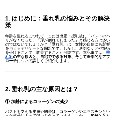
1. はじめに：垂れ乳の悩みとその解決
策
年齢を重ねるにつれて、または出産・授乳後に「バストのハ
リがなくなった」「形が崩れてしまった」と感じる方は多い
のではないでしょうか？「垂れ乳」は、女性の自信にも影響
を与えるデリケートな問題です。しかし、適切なケアや施術
を受けることで、改善することが可能です。本記事では、
垂
れ乳
の主な原因と、自宅でできる対策、そして医学的なアプ
ローチ
について詳しくご紹介します。
2. 垂れ乳の主な原因とは？
① 加齢によるコラーゲンの減少
バストを支える皮膚や靭帯は、コラーゲンやエラスチンとい
った成分によって弾力を保っています。しかし、
加齢ととも