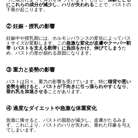
にこれらの成分が減少し、ハリが失われる
ことで、バストの
下垂が起こります。
② 妊娠・授乳の影響
妊娠中や授乳期には、ホルモンバランスの変化によってバス
トサイズが変動します。この
急激な変化が皮膚やクーパー靭
帯（バストを支える靭帯）に負担をかけ、伸びてしまう
た
め、バストの形が崩れる原因になります。
③ 重力と姿勢の影響
バストは日々、重力の影響を受けています。特に
猫背や悪い
姿勢を続けると、バストが下向きに引っ張られやすくなり、
垂れ乳を加速させる
ことがあります。
④ 過度なダイエットや急激な体重変化
急激に痩せると、バストの脂肪が減少し、皮膚がたるみま
す。これにより、バストのハリが失われ、垂れた印象を与え
てしまいます。