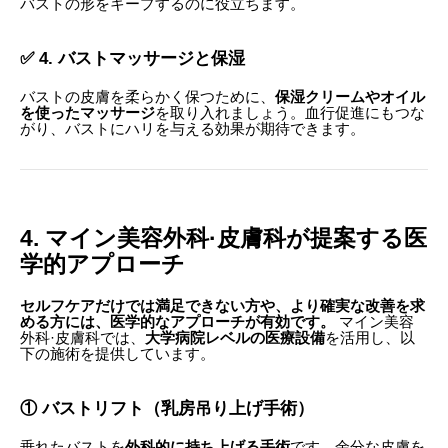
バストの形をキープするのに役立ちます。
✅ 4. バストマッサージと保湿
バストの皮膚を柔らかく保つために、
保湿クリームやオイル
を使ったマッサージ
を取り入れましょう。血行促進にもつな
がり、バストにハリを与える効果が期待できます。
4. マイン美容外科·皮膚科が提案する医
学的アプローチ
セルフケアだけでは満足できない方や、より確実な改善を求
める方には、医学的なアプローチが有効です。
マイン美容
外科·皮膚科では、
大学病院レベルの医療設備
を活用し、以
下の施術を提供しています。
① バストリフト（乳房吊り上げ手術）
垂れたバストを
外科的に持ち上げる手術
です。余分な皮膚を