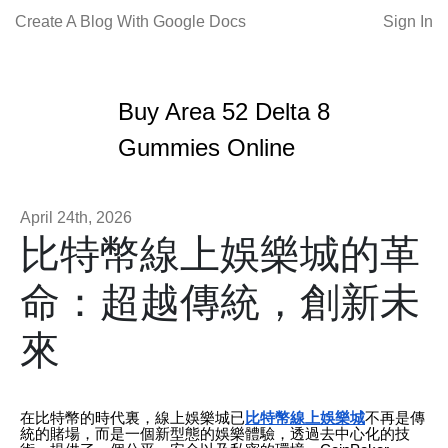
Create A Blog With Google Docs
Sign In
Buy Area 52 Delta 8
Gummies Online
April 24th, 2026
比特幣線上娛樂城的革
命：超越傳統，創新未
來
在比特幣的時代裏，線上娛樂城已
比特幣線上娛樂城
不再是傳
統的賭場，而是一個新型態的娛樂體驗，透過去中心化的技