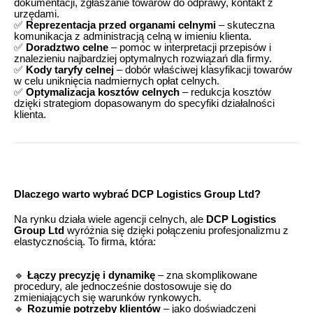
dokumentacji, zgłaszanie towarów do odprawy, kontakt z
urzędami.
✅
Reprezentacja przed organami celnymi
– skuteczna
komunikacja z administracją celną w imieniu klienta.
✅
Doradztwo celne
– pomoc w interpretacji przepisów i
znalezieniu najbardziej optymalnych rozwiązań dla firmy.
✅
Kody taryfy celnej
– dobór właściwej klasyfikacji towarów
w celu uniknięcia nadmiernych opłat celnych.
✅
Optymalizacja kosztów celnych
– redukcja kosztów
dzięki strategiom dopasowanym do specyfiki działalności
klienta.
Dlaczego warto wybrać DCP Logistics Group Ltd?
Na rynku działa wiele agencji celnych, ale
DCP Logistics
Group Ltd
wyróżnia się dzięki połączeniu profesjonalizmu z
elastycznością. To firma, która:
🔹
Łączy precyzję i dynamikę
– zna skomplikowane
procedury, ale jednocześnie dostosowuje się do
zmieniających się warunków rynkowych.
🔹
Rozumie potrzeby klientów
– jako doświadczeni