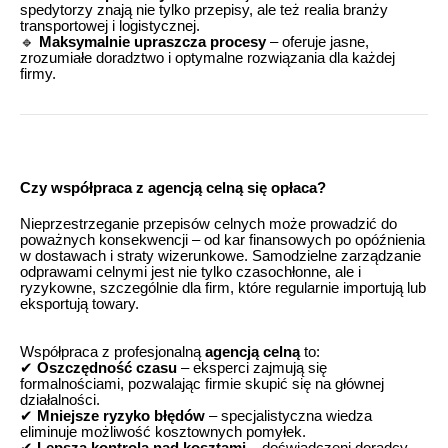
spedytorzy znają nie tylko przepisy, ale też realia branży
transportowej i logistycznej.
🔹
Maksymalnie upraszcza procesy
– oferuje jasne,
zrozumiałe doradztwo i optymalne rozwiązania dla każdej
firmy.
Czy współpraca z agencją celną się opłaca?
Nieprzestrzeganie przepisów celnych może prowadzić do
poważnych konsekwencji – od kar finansowych po opóźnienia
w dostawach i straty wizerunkowe. Samodzielne zarządzanie
odprawami celnymi jest nie tylko czasochłonne, ale i
ryzykowne, szczególnie dla firm, które regularnie importują lub
eksportują towary.
Współpraca z profesjonalną
agencją celną
to:
✔
Oszczędność czasu
– eksperci zajmują się
formalnościami, pozwalając firmie skupić się na głównej
działalności.
✔
Mniejsze ryzyko błędów
– specjalistyczna wiedza
eliminuje możliwość kosztownych pomyłek.
✔
Lepsza kontrola nad kosztami
– doświadczeni doradcy