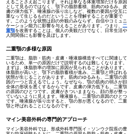
えることさえ起こります。それは単なる体重増加だけを原因
として見るのではなく、顎下の脂肪蓄積、筋肉のゆるみ、皮
膚の弾力低下、唾液腺の張り出しなど、複数の要因が交互に
重なって生じるものだということを理解することが重要で
す。このような状態は顔の外観のみならず、自信やコミュニ
ケーション能力に影響を与えることがあります。つまり、
二
重顎
を改善することは、個人の美観だけでなく、日常生活や
人間関係にも影響を及ぼします。
二重顎の多様な原因
二重顎は、脂肪・筋肉・皮膚・唾液腺構造すべてに関連して
いるため、単一の原因だけで説明するのは難しくなります。
まずは、体脂肪率の増加に原因が見られることがあります。
体脂肪が高いと、顎下の脂肪蓄積が進み、二重顎と呼ばれる
状態が生じることがあります。筋肉のゆるみも、二重顎の原
因の一つと言えるでしょう。なぜなら、顎の筋肉の弱さが顔
全体の形状を悪くするからです。皮膚の弾力低下も、二重顎
の原因のひとつです。皮膚がきついままなら、顔の形が整っ
ていないように見えます。唾液腺も、二重顎の原因のひとつ
です。唾液腺が張り出すると、顎の形が悪くなるので、二重
顎と呼ばれることになるのです。
マイン美容外科の専門的アプローチ
マイン美容外科では、形成外科専門医イ・ソンウク院長の豊
富な臨床経験をもとに、二重顎の原因を脂肪・筋肉・皮膚・