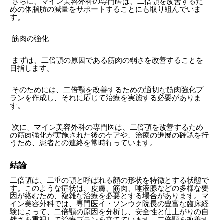
さらに、マイン美容外科の専門医は、二倍顎を改善するた
めの体脂肪の減量をサポートすることにも取り組んでいま
す。
筋肉の強化
まずは、二倍顎の原因である筋肉の弱さを改善することを
目指します。
そのためには、二倍顎を改善するための適切な筋肉強化プ
ランを作成し、それに応じて治療を実施する必要がありま
す。
次に、マイン美容外科の専門医は、二倍顎を改善するため
の筋肉強化が実施された後のケアや、治療の進展の確認を行
うため、患者との連絡を常時行っています。
結論
二倍顎は、二重の顎と呼ばれる顔の形状を特徴とする状態で
す。このような症状は、皮膚、筋肉、唾液腺などの多様な要
因が絡むため、複雑な治療を必要とする場合があります。マ
イン美容外科では、専門医イ・ソンウク院長の豊富な臨床経
験によって、二倍顎の原因を分析し、安全性と仕上がりの自
然さを重視して治療プランを立てています。二倍顎を改善す