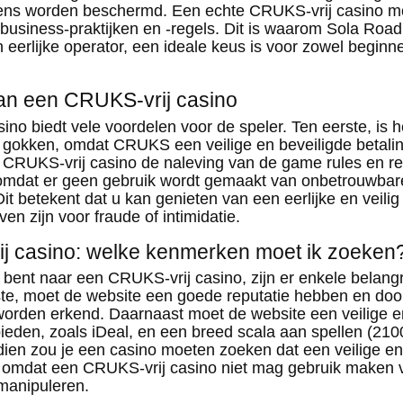
vens worden beschermd. Een echte CRUKS-vrij casino m
jn business-praktijken en -regels. Dit is waarom Sola Roa
eerlijke operator, een ideale keus is voor zowel beginne
an een CRUKS-vrij casino
no biedt vele voordelen voor de speler. Ten eerste, is he
e gokken, omdat CRUKS een veilige en beveiligde betali
CRUKS-vrij casino de naleving van de game rules en re
omdat er geen gebruik wordt gemaakt van onbetrouwbar
it betekent dat u kan genieten van een eerlijke en veilig
en zijn voor fraude of intimidatie.
j casino: welke kenmerken moet ik zoeken
bent naar een CRUKS-vrij casino, zijn er enkele belan
ste, moet de website een goede reputatie hebben en doo
 worden erkend. Daarnaast moet de website een veilige e
eden, zoals iDeal, en een breed scala aan spellen (210
ien zou je een casino moeten zoeken dat een veilige en
t, omdat een CRUKS-vrij casino niet mag gebruik make
 manipuleren.