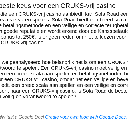
beste keus voor een CRUKS-vrij casino
 die een CRUKS-vrij casino aanbiedt, kan Sola Road een
s als ervaren spelers. Sola Road biedt een breed scala
de betalingsmethode en een veilige en correcte terugbeta
 goede reputatie en wordt erkend door de Kansspelautori
onus tot 250€, is er geen reden om niet te kiezen voor 
 CRUKS-vrij casino.
en we geanalyseerd hoe belangrijk het is om een CRUKS-v
ntwoord te spelen. Een CRUKS-vrij casino moet veilig en le
n en een breed scala aan spellen en betalingsmethoden b
r een CRUKS-vrij casino, omdat het een veilige en beve
edt, een breed scala aan spellen en een veilige en corre
 bent naar een CRUKS-vrij casino, is Sola Road de beste
 veilig en verantwoord te spelen?
ally just a Google Doc!
Create your own blog with Google Docs, i