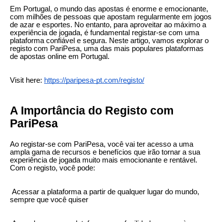
Em Portugal, o mundo das apostas é enorme e emocionante,
com milhões de pessoas que apostam regularmente em jogos
de azar e esportes. No entanto, para aproveitar ao máximo a
experiência de jogada, é fundamental registar-se com uma
plataforma confiável e segura. Neste artigo, vamos explorar o
registo com PariPesa, uma das mais populares plataformas
de apostas online em Portugal.
Visit here:
https://paripesa-pt.com/registo/
A Importância do Registo com
PariPesa
Ao registar-se com PariPesa, você vai ter acesso a uma
ampla gama de recursos e benefícios que irão tornar a sua
experiência de jogada muito mais emocionante e rentável.
Com o registo, você pode:
Acessar a plataforma a partir de qualquer lugar do mundo,
sempre que você quiser