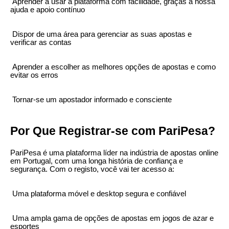
Aprender a usar a plataforma com facilidade, graças à nossa
ajuda e apoio contínuo
Dispor de uma área para gerenciar as suas apostas e
verificar as contas
Aprender a escolher as melhores opções de apostas e como
evitar os erros
Tornar-se um apostador informado e consciente
Por Que Registrar-se com PariPesa?
PariPesa é uma plataforma líder na indústria de apostas online
em Portugal, com uma longa história de confiança e
segurança. Com o registo, você vai ter acesso a:
Uma plataforma móvel e desktop segura e confiável
Uma ampla gama de opções de apostas em jogos de azar e
esportes