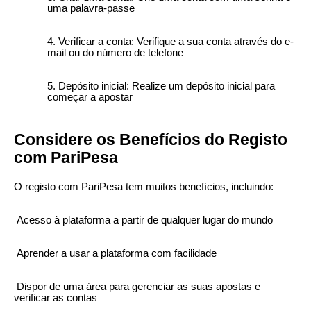
uma palavra-passe
Verificar a conta: Verifique a sua conta através do e-
mail ou do número de telefone
Depósito inicial: Realize um depósito inicial para
começar a apostar
Considere os Benefícios do Registo
com PariPesa
O registo com PariPesa tem muitos benefícios, incluindo:
Acesso à plataforma a partir de qualquer lugar do mundo
Aprender a usar a plataforma com facilidade
Dispor de uma área para gerenciar as suas apostas e
verificar as contas