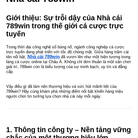
Giới thiệu: Sự trỗi dậy của Nhà cái
789win trong thế giới cá cược trực
tuyến
Trong thời đại công nghệ số bùng nổ, ngành công nghiệp cá cược
trực tuyến đang phát triển với tốc độ chóng mặt. Giữa hàng trăm cái
Nhà cái 789win
tên nổi bật,
đã vươn lên như một hiện tượng trong
làng cá cược online tại Châu Á. Không chỉ đơn thuần là một sân chơi
giải trí, 789win còn là biểu tượng của sự minh bạch, uy tín và đẳng
cấp.
Vậy điều gì đã làm nên thương hiệu và sức hút mãnh liệt của
789win? Hãy cùng khám phá những điểm nổi bật khiến hàng triệu
người chơi tin tưởng lựa chọn nhà cái này mỗi ngày.
1. Thông tin công ty – Nền tảng vững
chắc của một thương hiệu lớn