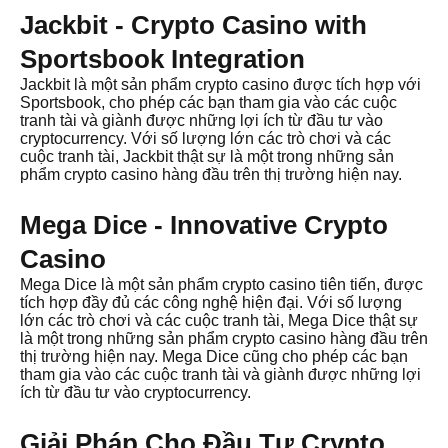
Jackbit - Crypto Casino with
Sportsbook Integration
Jackbit là một sản phẩm crypto casino được tích hợp với
Sportsbook, cho phép các bạn tham gia vào các cuộc
tranh tài và giành được những lợi ích từ đầu tư vào
cryptocurrency. Với số lượng lớn các trò chơi và các
cuộc tranh tài, Jackbit thật sự là một trong những sản
phẩm crypto casino hàng đầu trên thị trường hiện nay.
Mega Dice - Innovative Crypto
Casino
Mega Dice là một sản phẩm crypto casino tiên tiến, được
tích hợp đầy đủ các công nghệ hiện đại. Với số lượng
lớn các trò chơi và các cuộc tranh tài, Mega Dice thật sự
là một trong những sản phẩm crypto casino hàng đầu trên
thị trường hiện nay. Mega Dice cũng cho phép các bạn
tham gia vào các cuộc tranh tài và giành được những lợi
ích từ đầu tư vào cryptocurrency.
Giải Pháp Cho Đầu Tư Crypto