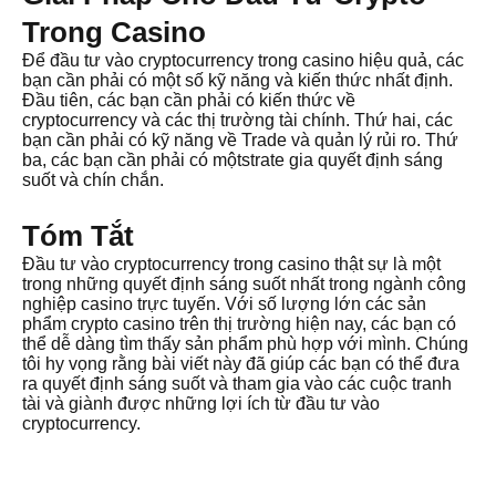
Trong Casino
Để đầu tư vào cryptocurrency trong casino hiệu quả, các
bạn cần phải có một số kỹ năng và kiến thức nhất định.
Đầu tiên, các bạn cần phải có kiến thức về
cryptocurrency và các thị trường tài chính. Thứ hai, các
bạn cần phải có kỹ năng về Trade và quản lý rủi ro. Thứ
ba, các bạn cần phải có mộtstrate gia quyết định sáng
suốt và chín chắn.
Tóm Tắt
Đầu tư vào cryptocurrency trong casino thật sự là một
trong những quyết định sáng suốt nhất trong ngành công
nghiệp casino trực tuyến. Với số lượng lớn các sản
phẩm crypto casino trên thị trường hiện nay, các bạn có
thể dễ dàng tìm thấy sản phẩm phù hợp với mình. Chúng
tôi hy vọng rằng bài viết này đã giúp các bạn có thể đưa
ra quyết định sáng suốt và tham gia vào các cuộc tranh
tài và giành được những lợi ích từ đầu tư vào
cryptocurrency.