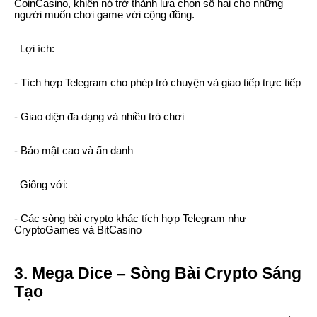
CoinCasino, khiến nó trở thành lựa chọn số hai cho những
người muốn chơi game với cộng đồng.
_Lợi ích:_
- Tích hợp Telegram cho phép trò chuyện và giao tiếp trực tiếp
- Giao diện đa dạng và nhiều trò chơi
- Bảo mật cao và ẩn danh
_Giống với:_
- Các sòng bài crypto khác tích hợp Telegram như
CryptoGames và BitCasino
3. Mega Dice – Sòng Bài Crypto Sáng
Tạo