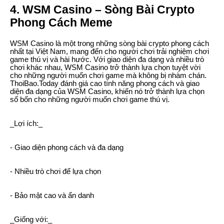
4. WSM Casino – Sòng Bài Crypto
Phong Cách Meme
WSM Casino là một trong những sòng bài crypto phong cách
nhất tại Việt Nam, mang đến cho người chơi trải nghiệm chơi
game thú vị và hài hước. Với giao diện đa dạng và nhiều trò
chơi khác nhau, WSM Casino trở thành lựa chọn tuyệt vời
cho những người muốn chơi game mà không bị nhàm chán.
ThoiBao.Today đánh giá cao tính năng phong cách và giao
diện đa dạng của WSM Casino, khiến nó trở thành lựa chọn
số bốn cho những người muốn chơi game thú vị.
_Lợi ích:_
- Giao diện phong cách và đa dạng
- Nhiều trò chơi để lựa chọn
- Bảo mật cao và ẩn danh
_Giống với:_