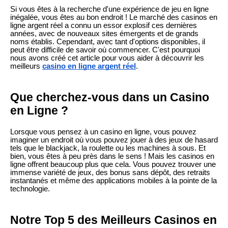
Si vous êtes à la recherche d'une expérience de jeu en ligne
inégalée, vous êtes au bon endroit ! Le marché des casinos en
ligne argent réel a connu un essor explosif ces dernières
années, avec de nouveaux sites émergents et de grands
noms établis. Cependant, avec tant d'options disponibles, il
peut être difficile de savoir où commencer. C'est pourquoi
nous avons créé cet article pour vous aider à découvrir les
meilleurs
casino en ligne argent réel
.
Que cherchez-vous dans un Casino
en Ligne ?
Lorsque vous pensez à un casino en ligne, vous pouvez
imaginer un endroit où vous pouvez jouer à des jeux de hasard
tels que le blackjack, la roulette ou les machines à sous. Et
bien, vous êtes à peu près dans le sens ! Mais les casinos en
ligne offrent beaucoup plus que cela. Vous pouvez trouver une
immense variété de jeux, des bonus sans dépôt, des retraits
instantanés et même des applications mobiles à la pointe de la
technologie.
Notre Top 5 des Meilleurs Casinos en