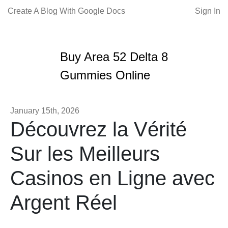
Create A Blog With Google Docs
Sign In
Buy Area 52 Delta 8
Gummies Online
January 15th, 2026
Découvrez la Vérité
Sur les Meilleurs
Casinos en Ligne avec
Argent Réel