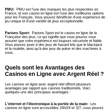
PMU:
PMU est l'une des marques les plus respectées en
France, et son casino en ligne est l'une des meilleures options
pour les Français. Vous pouvez bénéficier d'une expérience de
jeu unique et d'une variété de jeux exceptionnelle.
Parions Sport:
Parions Sport est le casino en ligne de la
Française des jeux, ce qui signifie que vous pouvez vous
assurer que votre expérience est toujours sécurisée et fiable.
Vous pouvez jouer à des jeux de hasard tels que le blackjack
et la roulette, ainsi qu'à des jeux de poker et des machines à
sous.
Quels sont les Avantages des
Casinos en Ligne avec Argent Réel ?
Les casinos en ligne avec argent réel offrent plusieurs
avantages par rapport aux casinos traditionnels. Voici
quelques-uns des principaux avantages :
L'internet et l'électronique à la portée de la main:
Les
casinos en ligne sont accessibles 24h/24 et 7j/7, vous pouvez