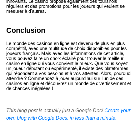
innovants. Le casino propose également des toursnois
réguliers et des promotions pour les joueurs qui veulent se
mesurer à d'autres.
Conclusion
Le monde des casinos en ligne est devenu de plus en plus
compétitif, avec une multitude de choix disponibles pour les
joueurs français. Mais avec les informations de cet article,
vous pouvez faire un choix éclairé pour trouver le meilleur
casino en ligne qui vous convient le mieux. Que vous soyez
un joueur débutant ou expérimenté, il existe des plateformes
qui répondent à vos besoins et à vos attentes. Alors, pourquoi
attendre ? Commencez à jouer aujourd'hui sur l'un de ces
casinos en ligne et découvrez un monde de divertissement et
de chances inégalées !
This blog post is actually just a Google Doc!
Create your
own blog with Google Docs, in less than a minute.