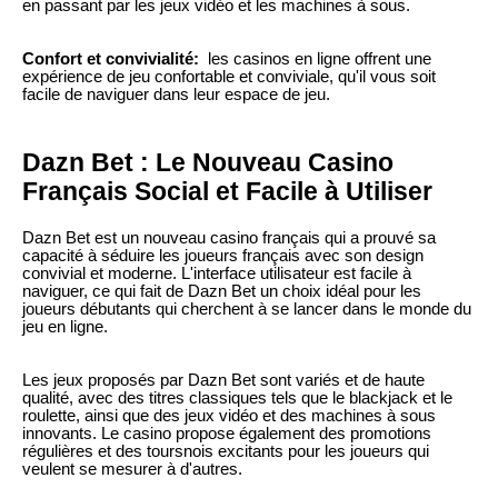
en passant par les jeux vidéo et les machines à sous.
Confort et convivialité:
les casinos en ligne offrent une
expérience de jeu confortable et conviviale, qu'il vous soit
facile de naviguer dans leur espace de jeu.
Dazn Bet : Le Nouveau Casino
Français Social et Facile à Utiliser
Dazn Bet est un nouveau casino français qui a prouvé sa
capacité à séduire les joueurs français avec son design
convivial et moderne. L'interface utilisateur est facile à
naviguer, ce qui fait de Dazn Bet un choix idéal pour les
joueurs débutants qui cherchent à se lancer dans le monde du
jeu en ligne.
Les jeux proposés par Dazn Bet sont variés et de haute
qualité, avec des titres classiques tels que le blackjack et le
roulette, ainsi que des jeux vidéo et des machines à sous
innovants. Le casino propose également des promotions
régulières et des toursnois excitants pour les joueurs qui
veulent se mesurer à d'autres.