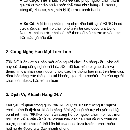
Cá Cược Thể Thao
: 79KING cho phép người chơi tham
gia cá cược vào nhiều môn thể thao như bóng đá, tennis,
bóng rổ, đua xe, v.v., với tỷ lệ cược cạnh tranh.
Đá Gà
: Một trong những trò chơi đặc biệt tại 79KING là cá
cược đá gà, một trò chơi phổ biến tại các quốc gia Đông
Nam Á, nơi người chơi có thể theo dõi và cá cược vào các
trận đấu gà hấp dẫn.
2. Công Nghệ Bảo Mật Tiên Tiến
79KING luôn đặt sự bảo mật của người chơi lên hàng đầu. Nhà cái
này sử dụng công nghệ mã hóa SSL để bảo vệ mọi giao dịch và
thông tin cá nhân của người chơi. Các hệ thống bảo mật tiên tiến giúp
đảm bảo rằng các thông tin tài khoản, giao dịch nạp/rút tiền của người
chơi luôn được bảo vệ an toàn.
3. Dịch Vụ Khách Hàng 24/7
Một yếu tố quan trọng giúp 79KING duy trì sự tin tưởng từ người
chơi chính là dịch vụ khách hàng. Với đội ngũ hỗ trợ chuyên nghiệp
và nhiệt tình, 79KING luôn sẵn sàng hỗ trợ người chơi mọi lúc, mọi
nơi. Bất kể là vấn đề về tài khoản hay các câu hỏi về quy trình cá
cược, người chơi có thể liên hệ qua chat trực tuyến, email hoặc
hotline để được giải đáp nhanh chóng.