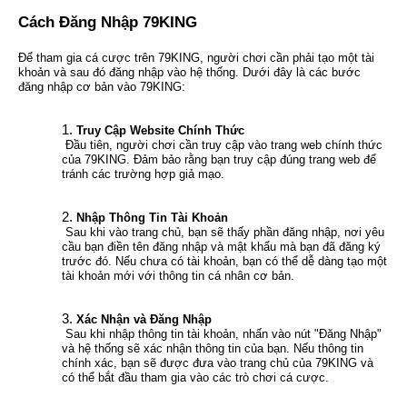
Cách Đăng Nhập 79KING
Để tham gia cá cược trên 79KING, người chơi cần phải tạo một tài
khoản và sau đó đăng nhập vào hệ thống. Dưới đây là các bước
đăng nhập cơ bản vào 79KING:
Truy Cập Website Chính Thức
Đầu tiên, người chơi cần truy cập vào trang web chính thức
của 79KING. Đảm bảo rằng bạn truy cập đúng trang web để
tránh các trường hợp giả mạo.
Nhập Thông Tin Tài Khoản
Sau khi vào trang chủ, bạn sẽ thấy phần đăng nhập, nơi yêu
cầu bạn điền tên đăng nhập và mật khẩu mà bạn đã đăng ký
trước đó. Nếu chưa có tài khoản, bạn có thể dễ dàng tạo một
tài khoản mới với thông tin cá nhân cơ bản.
Xác Nhận và Đăng Nhập
Sau khi nhập thông tin tài khoản, nhấn vào nút "Đăng Nhập"
và hệ thống sẽ xác nhận thông tin của bạn. Nếu thông tin
chính xác, bạn sẽ được đưa vào trang chủ của 79KING và
có thể bắt đầu tham gia vào các trò chơi cá cược.