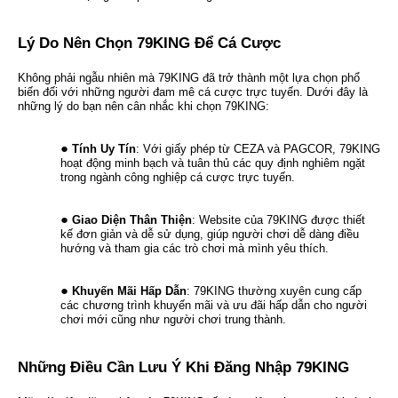
Lý Do Nên Chọn 79KING Để Cá Cược
Không phải ngẫu nhiên mà 79KING đã trở thành một lựa chọn phổ
biến đối với những người đam mê cá cược trực tuyến. Dưới đây là
những lý do bạn nên cân nhắc khi chọn 79KING:
Tính Uy Tín
: Với giấy phép từ CEZA và PAGCOR, 79KING
hoạt động minh bạch và tuân thủ các quy định nghiêm ngặt
trong ngành công nghiệp cá cược trực tuyến.
Giao Diện Thân Thiện
: Website của 79KING được thiết
kế đơn giản và dễ sử dụng, giúp người chơi dễ dàng điều
hướng và tham gia các trò chơi mà mình yêu thích.
Khuyến Mãi Hấp Dẫn
: 79KING thường xuyên cung cấp
các chương trình khuyến mãi và ưu đãi hấp dẫn cho người
chơi mới cũng như người chơi trung thành.
Những Điều Cần Lưu Ý Khi Đăng Nhập 79KING