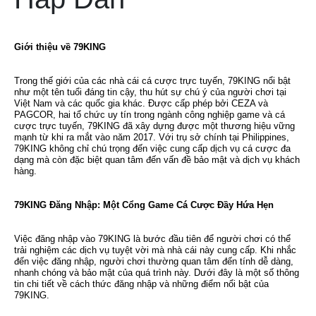
Giới thiệu về 79KING
Trong thế giới của các nhà cái cá cược trực tuyến, 79KING nổi bật
như một tên tuổi đáng tin cậy, thu hút sự chú ý của người chơi tại
Việt Nam và các quốc gia khác. Được cấp phép bởi CEZA và
PAGCOR, hai tổ chức uy tín trong ngành công nghiệp game và cá
cược trực tuyến, 79KING đã xây dựng được một thương hiệu vững
mạnh từ khi ra mắt vào năm 2017. Với trụ sở chính tại Philippines,
79KING không chỉ chú trọng đến việc cung cấp dịch vụ cá cược đa
dạng mà còn đặc biệt quan tâm đến vấn đề bảo mật và dịch vụ khách
hàng.
79KING Đăng Nhập: Một Cổng Game Cá Cược Đầy Hứa Hẹn
Việc đăng nhập vào 79KING là bước đầu tiên để người chơi có thể
trải nghiệm các dịch vụ tuyệt vời mà nhà cái này cung cấp. Khi nhắc
đến việc đăng nhập, người chơi thường quan tâm đến tính dễ dàng,
nhanh chóng và bảo mật của quá trình này. Dưới đây là một số thông
tin chi tiết về cách thức đăng nhập và những điểm nổi bật của
79KING.