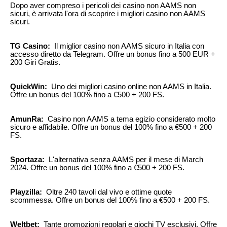
Dopo aver compreso i pericoli dei casino non AAMS non
sicuri, è arrivata l'ora di scoprire i migliori casino non AAMS
sicuri.
TG Casino:
Il miglior casino non AAMS sicuro in Italia con
accesso diretto da Telegram. Offre un bonus fino a 500 EUR +
200 Giri Gratis.
QuickWin:
Uno dei migliori casino online non AAMS in Italia.
Offre un bonus del 100% fino a €500 + 200 FS.
AmunRa:
Casino non AAMS a tema egizio considerato molto
sicuro e affidabile. Offre un bonus del 100% fino a €500 + 200
FS.
Sportaza:
L'alternativa senza AAMS per il mese di March
2024. Offre un bonus del 100% fino a €500 + 200 FS.
Playzilla:
Oltre 240 tavoli dal vivo e ottime quote
scommessa. Offre un bonus del 100% fino a €500 + 200 FS.
Weltbet:
Tante promozioni regolari e giochi TV esclusivi. Offre