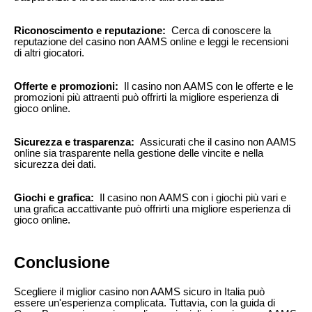
Riconoscimento e reputazione:
Cerca di conoscere la
reputazione del casino non AAMS online e leggi le recensioni
di altri giocatori.
Offerte e promozioni:
Il casino non AAMS con le offerte e le
promozioni più attraenti può offrirti la migliore esperienza di
gioco online.
Sicurezza e trasparenza:
Assicurati che il casino non AAMS
online sia trasparente nella gestione delle vincite e nella
sicurezza dei dati.
Giochi e grafica:
Il casino non AAMS con i giochi più vari e
una grafica accattivante può offrirti una migliore esperienza di
gioco online.
Conclusione
Scegliere il miglior casino non AAMS sicuro in Italia può
essere un'esperienza complicata. Tuttavia, con la guida di