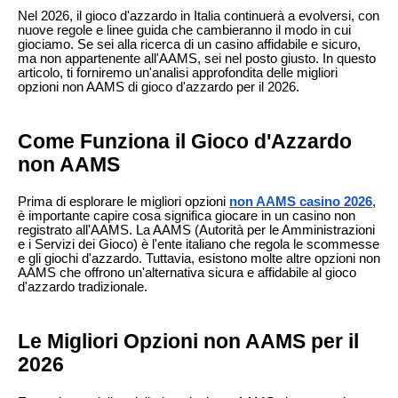
Nel 2026, il gioco d'azzardo in Italia continuerà a evolversi, con
nuove regole e linee guida che cambieranno il modo in cui
giociamo. Se sei alla ricerca di un casino affidabile e sicuro,
ma non appartenente all'AAMS, sei nel posto giusto. In questo
articolo, ti forniremo un'analisi approfondita delle migliori
opzioni non AAMS di gioco d'azzardo per il 2026.
Come Funziona il Gioco d'Azzardo
non AAMS
Prima di esplorare le migliori opzioni
non AAMS casino 2026
,
è importante capire cosa significa giocare in un casino non
registrato all'AAMS. La AAMS (Autorità per le Amministrazioni
e i Servizi dei Gioco) è l'ente italiano che regola le scommesse
e gli giochi d'azzardo. Tuttavia, esistono molte altre opzioni non
AAMS che offrono un'alternativa sicura e affidabile al gioco
d'azzardo tradizionale.
Le Migliori Opzioni non AAMS per il
2026