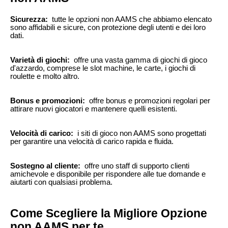
Sicurezza:
tutte le opzioni non AAMS che abbiamo elencato
sono affidabili e sicure, con protezione degli utenti e dei loro
dati.
Varietà di giochi:
offre una vasta gamma di giochi di gioco
d'azzardo, comprese le slot machine, le carte, i giochi di
roulette e molto altro.
Bonus e promozioni:
offre bonus e promozioni regolari per
attirare nuovi giocatori e mantenere quelli esistenti.
Velocità di carico:
i siti di gioco non AAMS sono progettati
per garantire una velocità di carico rapida e fluida.
Sostegno al cliente:
offre uno staff di supporto clienti
amichevole e disponibile per rispondere alle tue domande e
aiutarti con qualsiasi problema.
Come Scegliere la Migliore Opzione
non AAMS per te