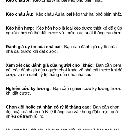
Kèo châu Á:
Kèo châu Á là loại kèo phổ biến nhất.
Kèo châu Âu:
Kèo châu Âu là loại kèo thứ hai phổ biến nhất.
Kèo hỗn hợp:
Kèo hỗn hợp là loại kèo được thiết kế để giúp
người chơi có thể đặt cược với mức xác suất thắng cao hơn.
Đánh giá uy tín của nhà cái:
Bạn cần đánh giá uy tín của
nhà cái trước khi đặt cược.
Xem xét các đánh giá của người chơi khác:
Bạn cần xem
xét các đánh giá của người chơi khác về nhà cái trước khi đặt
cược và so sánh tỷ lệ thắng của các nhà cái.
Nghiên cứu kỹ lưỡng:
Bạn cần nghiên cứu kỹ lưỡng trước
khi đặt cược.
Chọn đội hoặc cá nhân có tỷ lệ thắng cao:
Bạn cần chọn
đội hoặc cá nhân có tỷ lệ thắng cao và không đặt cược quá
nhiều để tránh rủi ro.