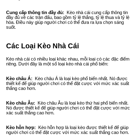
Cung cấp thông tin đầy đủ:
Kèo nhà cái cung cấp thông tin
đầy đủ về các trận đấu, bao gồm tỷ lệ thắng, tỷ lệ thua và tỷ lệ
hòa. Điều này giúp người chơi có thể đưa ra lựa chọn sáng
suốt.
Các Loại Kèo Nhà Cái
Kèo nhà cái có nhiều loại khác nhau, mỗi loại có các đặc điểm
riêng. Dưới đây là một số loại kèo nhà cái phổ biến:
Kèo châu Á:
Kèo châu Á là loại kèo phổ biến nhất. Nó được
thiết kế để giúp người chơi có thể đặt cược với mức xác suất
thắng cao hơn.
Kèo châu Âu:
Kèo châu Âu là loại kèo thứ hai phổ biến nhất.
Nó được thiết kế để giúp người chơi có thể đặt cược với mức
xác suất thắng cao hơn.
Kèo hỗn hợp:
Kèo hỗn hợp là loại kèo được thiết kế để giúp
người chơi có thể đặt cược với mức xác suất thắng cao hơn.