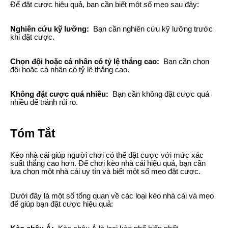
Để đặt cược hiệu quả, bạn cần biết một số mẹo sau đây:
Nghiên cứu kỹ lưỡng:
Bạn cần nghiên cứu kỹ lưỡng trước
khi đặt cược.
Chọn đội hoặc cá nhân có tỷ lệ thắng cao:
Bạn cần chọn
đội hoặc cá nhân có tỷ lệ thắng cao.
Không đặt cược quá nhiều:
Bạn cần không đặt cược quá
nhiều để tránh rủi ro.
Tóm Tắt
Kèo nhà cái giúp người chơi có thể đặt cược với mức xác
suất thắng cao hơn. Để chơi kèo nhà cái hiệu quả, bạn cần
lựa chọn một nhà cái uy tín và biết một số mẹo đặt cược.
Dưới đây là một số tổng quan về các loại kèo nhà cái và mẹo
để giúp bạn đặt cược hiệu quả: