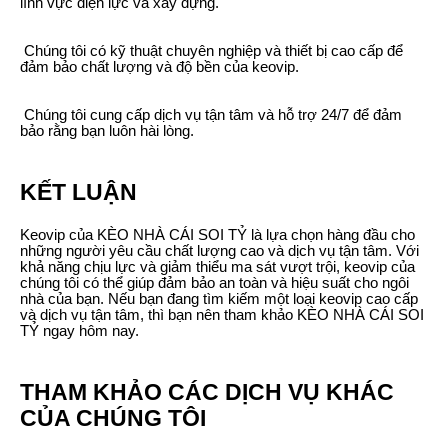
lĩnh vực điện lực và xây dựng.
Chúng tôi có kỹ thuật chuyên nghiệp và thiết bị cao cấp để
đảm bảo chất lượng và độ bền của keovip.
Chúng tôi cung cấp dịch vụ tận tâm và hỗ trợ 24/7 để đảm
bảo rằng bạn luôn hài lòng.
KẾT LUẬN
Keovip của KÈO NHÀ CÁI SOI TỶ là lựa chọn hàng đầu cho
những người yêu cầu chất lượng cao và dịch vụ tận tâm. Với
khả năng chịu lực và giảm thiểu ma sát vượt trội, keovip của
chúng tôi có thể giúp đảm bảo an toàn và hiệu suất cho ngôi
nhà của bạn. Nếu bạn đang tìm kiếm một loại keovip cao cấp
và dịch vụ tận tâm, thì bạn nên tham khảo KÈO NHÀ CÁI SOI
TỶ ngay hôm nay.
THAM KHẢO CÁC DỊCH VỤ KHÁC
CỦA CHÚNG TÔI