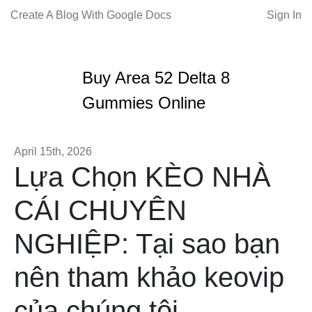
Create A Blog With Google Docs
Sign In
Buy Area 52 Delta 8
Gummies Online
April 15th, 2026
Lựa Chọn KÈO NHÀ
CÁI CHUYÊN
NGHIỆP: Tại sao bạn
nên tham khảo keovip
của chúng tôi