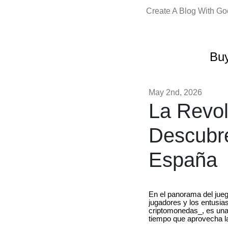
Create A Blog With G
Buy
May 2nd, 2026
La Revol
Descubre
España
En el panorama del jueg
jugadores y los entusias
criptomonedas_, es una
tiempo que aprovecha l