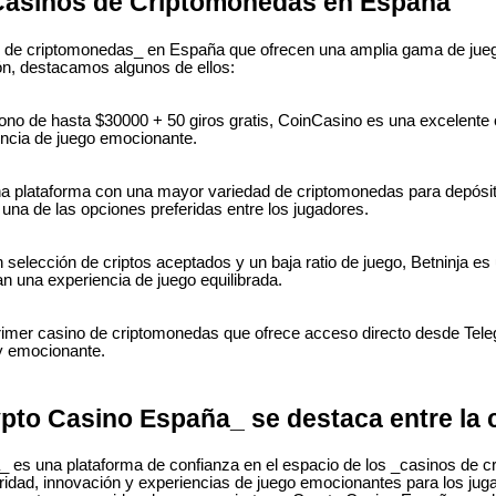
Casinos de Criptomonedas en España
s de criptomonedas_ en España que ofrecen una amplia gama de jueg
ón, destacamos algunos de ellos:
no de hasta $30000 + 50 giros gratis, CoinCasino es una excelente 
ncia de juego emocionante.
na plataforma con una mayor variedad de criptomonedas para depósito
na de las opciones preferidas entre los jugadores.
selección de criptos aceptados y un baja ratio de juego, Betninja es
n una experiencia de juego equilibrada.
primer casino de criptomonedas que ofrece acceso directo desde Tel
y emocionante.
pto Casino España_ se destaca entre la
 es una plataforma de confianza en el espacio de los _casinos de c
ridad, innovación y experiencias de juego emocionantes para los ju