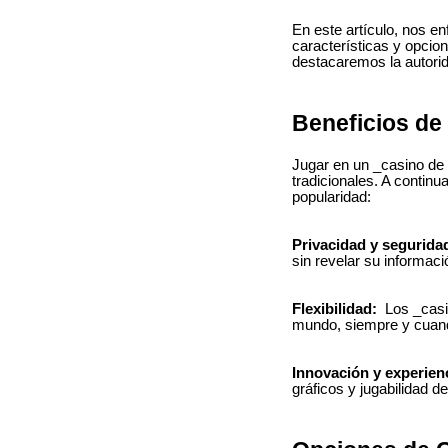
En este artículo, nos e
características y opcion
destacaremos la autori
Beneficios de
Jugar en un _casino de 
tradicionales. A contin
popularidad:
Privacidad y segurida
sin revelar su informaci
Flexibilidad:
Los _casi
mundo, siempre y cuand
Innovación y experien
gráficos y jugabilidad d