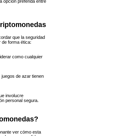
 opción preferida entre
Criptomonedas
ordar que la seguridad
 de forma ética:
iderar como cualquier
 juegos de azar tienen
ue involucre
ión personal segura.
ptomonedas?
onante ver cómo esta