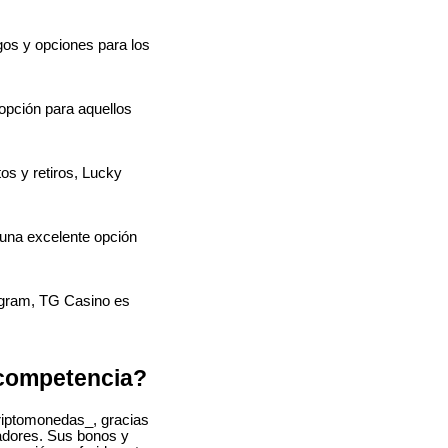
os y opciones para los
opción para aquellos
s y retiros, Lucky
 una excelente opción
egram, TG Casino es
 competencia?
riptomonedas_, gracias
gadores. Sus bonos y