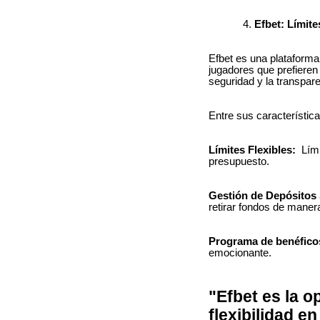
Efbet: Límite
Efbet es una plataforma
jugadores que prefieren 
seguridad y la transpar
Entre sus característic
Límites Flexibles:
Lími
presupuesto.
Gestión de Depósitos 
retirar fondos de maner
Programa de benéfico
emocionante.
"Efbet es la o
flexibilidad e