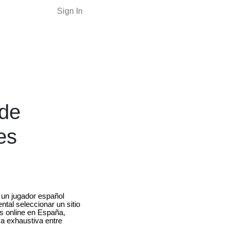
Sign In
 de
es
a un jugador español
ntal seleccionar un sitio
os online en España,
a exhaustiva entre