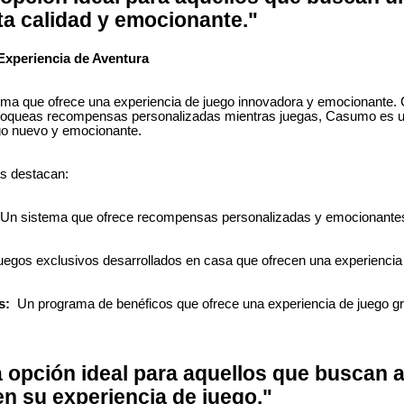
ta calidad y emocionante."
xperiencia de Aventura
ma que ofrece una experiencia de juego innovadora y emocionante.
oqueas recompensas personalizadas mientras juegas, Casumo es un
go nuevo y emocionante.
as destacan:
Un sistema que ofrece recompensas personalizadas y emocionante
egos exclusivos desarrollados en casa que ofrecen una experiencia 
s:
Un programa de benéficos que ofrece una experiencia de juego gra
 opción ideal para aquellos que buscan 
n su experiencia de juego."