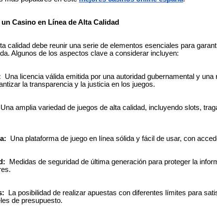
 un Casino en Línea de Alta Calidad
lta calidad debe reunir una serie de elementos esenciales para garant
ida. Algunos de los aspectos clave a considerar incluyen:
:
Una licencia válida emitida por una autoridad gubernamental y una 
tizar la transparencia y la justicia en los juegos.
Una amplia variedad de juegos de alta calidad, incluyendo slots, t
ea:
Una plataforma de juego en línea sólida y fácil de usar, con accede 
ad:
Medidas de seguridad de última generación para proteger la infor
res.
s:
La posibilidad de realizar apuestas con diferentes límites para sat
eles de presupuesto.