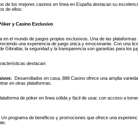
os de los mejores casinos en línea en España destacan su excelenci
s de ellos:
Póker y Casino Exclusivo
a en el mundo de juegos propios exclusivos. Una de las plataformas
freciendo una experiencia de juego única y emocionante. Con una lice
 Gibraltar, la seguridad y la transparencia son garantías para los j
aracterísticas destacan:
sivos:
Desarrollados en casa, 888 Casino ofrece una amplia varieda
rar en otras plataformas.
ataforma de póker en línea sólida y fácil de usar, con acceso a torn
Un programa de benéficos y promociones que ofrece una experienci
te.