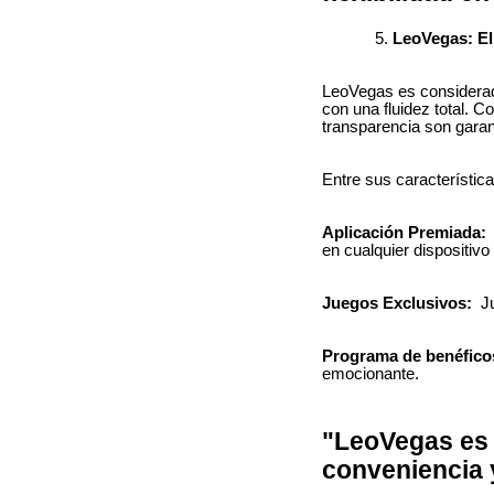
LeoVegas: El
LeoVegas es considerado
con una fluidez total. C
transparencia son garan
Entre sus característic
Aplicación Premiada:
en cualquier dispositivo
Juegos Exclusivos:
Ju
Programa de benéfico
emocionante.
"LeoVegas es 
conveniencia y