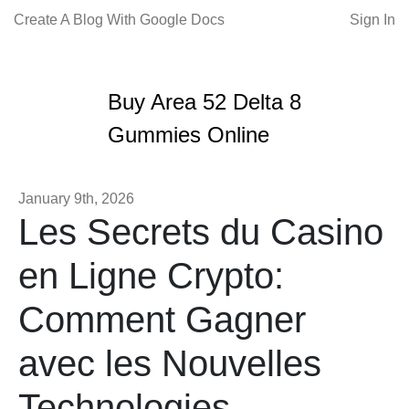
Create A Blog With Google Docs
Sign In
Buy Area 52 Delta 8
Gummies Online
January 9th, 2026
Les Secrets du Casino
en Ligne Crypto:
Comment Gagner
avec les Nouvelles
Technologies