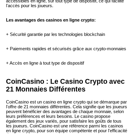
accessibles en ligne, sur tout type de dispositif, ce qui facilite
l'accès pour les joueurs.
Les avantages des casinos en ligne crypto:
+ Sécurité garantie par les technologies blockchain
+ Paiements rapides et sécurisés grâce aux crypto-monnaies
+ Accès en ligne à tout type de dispositif
CoinCasino : Le Casino Crypto avec
21 Monnaies Différentes
CoinCasino est un casino en ligne crypto qui se démarque par
l'offre de 21 monnaies différentes. Cela signifie que les joueurs
peuvent bénéficier des avantages de chaque monnaie, selon
leurs préférences et leurs besoins. Le casino propose
également des jeux variés, pour satisfaire les goûts de tous
les joueurs. CoinCasino est une référence parmi les casinos
en ligne crypto, pour son équipe compétente et pour l'efficacité