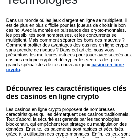
Dans un monde où les jeux d'argent en ligne se multiplient, il
est de plus en plus difficile pour les joueurs de choisir le bon
casino. Avec la montée en puissance des crypto-monnaies,
les possibilités sont nombreuses, et les concurrents se
multiplient. Mais comment séparer les bons des mauvais ?
Comment profiter des avantages des casinos en ligne crypto
sans prendre de risques ? Dans cet article, nous vous
présentons les meilleures astuces pour jouer avec succès aux
casinos en ligne crypto et décrypter les secrets des plus
grands spécialistes de ces nouveaux jeux
casino en ligne
crypto
.
Découvrez les caractéristiques clés
des casinos en ligne crypto
Les casinos en ligne crypto proposent de nombreuses
caractéristiques qui les démarquent des casinos traditionnels.
Tout d'abord, la sécurité est garantie par les technologies
blockchain, qui empêchent tout piratage ou manipulation des
données. Ensuite, les paiements sont rapides et sécurisés,
grâce à la utilisation des crypto-monnaies. Enfin, les jeux sont