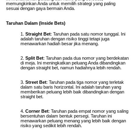
memungkinkan Anda untuk memilih strategi yang paling
sesuai dengan gaya bermain Anda.
Taruhan Dalam (Inside Bets)
Straight Bet
: Taruhan pada satu nomor tunggal. Ini
adalah taruhan dengan risiko tinggi tetapi juga
menawarkan hadiah besar jika menang.
Split Bet
: Taruhan pada dua nomor yang berdekatan
di meja. Ini meningkatkan peluang Anda dibandingkan
dengan straight bet, namun hadiahnya lebih rendah.
Street Bet
: Taruhan pada tiga nomor yang terletak
dalam satu baris horizontal. Ini adalah taruhan yang
memberikan peluang lebih baik dibandingkan dengan
straight bet.
Corner Bet
: Taruhan pada empat nomor yang saling
bersentuhan dalam bentuk persegi. Taruhan ini
menawarkan peluang menang yang lebih baik dengan
risiko yang sedikit lebih rendah.