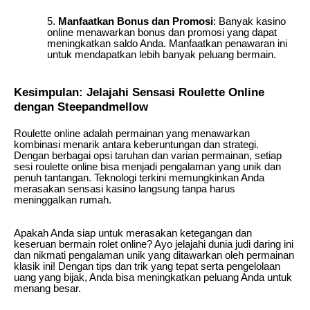
Manfaatkan Bonus dan Promosi
: Banyak kasino
online menawarkan bonus dan promosi yang dapat
meningkatkan saldo Anda. Manfaatkan penawaran ini
untuk mendapatkan lebih banyak peluang bermain.
Kesimpulan: Jelajahi Sensasi Roulette Online
dengan Steepandmellow
Roulette online adalah permainan yang menawarkan
kombinasi menarik antara keberuntungan dan strategi.
Dengan berbagai opsi taruhan dan varian permainan, setiap
sesi roulette online bisa menjadi pengalaman yang unik dan
penuh tantangan. Teknologi terkini memungkinkan Anda
merasakan sensasi kasino langsung tanpa harus
meninggalkan rumah.
Apakah Anda siap untuk merasakan ketegangan dan
keseruan bermain rolet online? Ayo jelajahi dunia judi daring ini
dan nikmati pengalaman unik yang ditawarkan oleh permainan
klasik ini! Dengan tips dan trik yang tepat serta pengelolaan
uang yang bijak, Anda bisa meningkatkan peluang Anda untuk
menang besar.