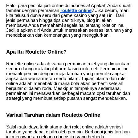
Halo, para pecinta judi online di Indonesia! Apakah Anda sudah
familiar dengan permainan
roulette online
? Jika belum, mari
kita telusuri dunia seru dari game kasino yang satu ini. Dari
jenis permainan hingga tips dan triknya, blog ini akan
membawa Anda memahami segala hal tentang rolet online.
Jadi, siapkan diri Anda untuk merasakan sensasi taruhan yang
mendebarkan dan kemenangan yang menggiurkan!
Apa Itu Roulette Online?
Roulette online adalah varian permainan rolet yang dimainkan
secara daring melalui platform kasino internet. Permainan ini
menarik pemain dengan meja taruhan yang memiliki angka-
angka dan warna merah serta hitam. Tujuan utama dari rolet
online adalah menebak di mana bola akan berhenti setelah
berputar di dalam roda. Meskipun tampaknya sederhana,
permainan ini menawarkan berbagai macam opsi taruhan dan
strategi yang membuat setiap putaran sangat mendebarkan.
Variasi Taruhan dalam Roulette Online
Salah satu daya tarik utama dari rolet online adalah variasi
taruhan yang dapat dipilih oleh pemain. Berbagai jenis taruhan
ini menawarkan peluang dan risiko yang berbeda,