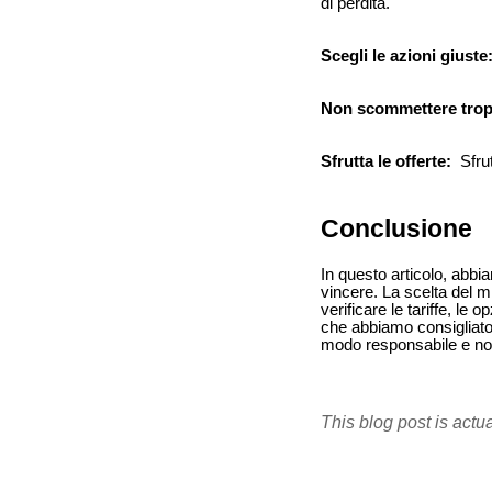
di perdita.
Scegli le azioni giuste
Non scommettere tro
Sfrutta le offerte:
Sfrut
Conclusione
In questo articolo, abbi
vincere. La scelta del 
verificare le tariffe, le 
che abbiamo consigliato 
modo responsabile e non 
This blog post is actu