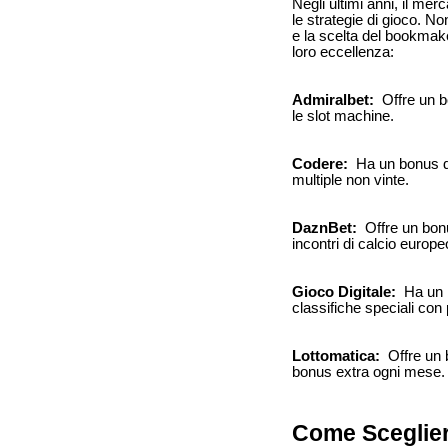
Negli ultimi anni, il me
le strategie di gioco. N
e la scelta del bookmak
loro eccellenza:
Admiralbet:
Offre un b
le slot machine.
Codere:
Ha un bonus di
multiple non vinte.
DaznBet:
Offre un bonu
incontri di calcio europe
Gioco Digitale:
Ha un b
classifiche speciali con
Lottomatica:
Offre un 
bonus extra ogni mese.
Come Sceglier