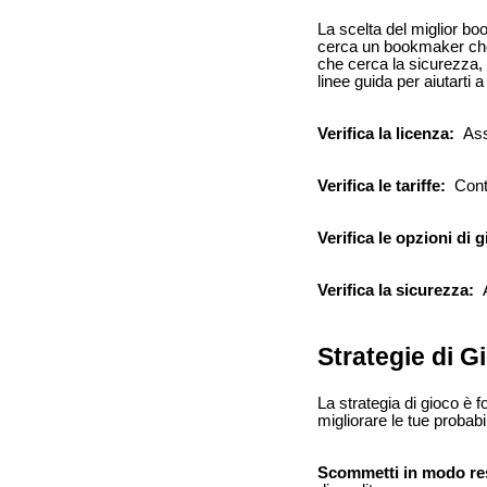
La scelta del miglior b
cerca un bookmaker che 
che cerca la sicurezza,
linee guida per aiutarti
Verifica la licenza:
Assi
Verifica le tariffe:
Contr
Verifica le opzioni di 
Verifica la sicurezza:
A
Strategie di G
La strategia di gioco è 
migliorare le tue probabil
Scommetti in modo re