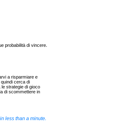
 probabilità di vincere.
arvi a risparmiare e
quindi cerca di
 le strategie di gioco
rda di scommettere in
n less than a minute.