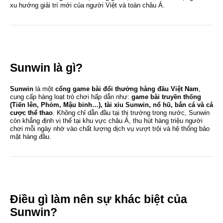
xu hướng giải trí mới của người Việt và toàn châu Á.
Sunwin là gì?
Sunwin
là một
cổng game bài đổi thưởng hàng đầu Việt Nam
,
cung cấp hàng loạt trò chơi hấp dẫn như:
game bài truyền thống
(Tiến lên, Phỏm, Mậu binh…), tài xỉu Sunwin, nổ hũ, bắn cá và cá
cược thể thao
. Không chỉ dẫn đầu tại thị trường trong nước, Sunwin
còn khẳng định vị thế tại khu vực châu Á, thu hút hàng triệu người
chơi mỗi ngày nhờ vào chất lượng dịch vụ vượt trội và hệ thống bảo
mật hàng đầu.
Điều gì làm nên sự khác biệt của
Sunwin?