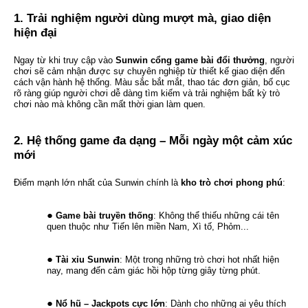
1. Trải nghiệm người dùng mượt mà, giao diện
hiện đại
Ngay từ khi truy cập vào
Sunwin cổng game bài đổi thưởng
, người
chơi sẽ cảm nhận được sự chuyên nghiệp từ thiết kế giao diện đến
cách vận hành hệ thống. Màu sắc bắt mắt, thao tác đơn giản, bố cục
rõ ràng giúp người chơi dễ dàng tìm kiếm và trải nghiệm bất kỳ trò
chơi nào mà không cần mất thời gian làm quen.
2. Hệ thống game đa dạng – Mỗi ngày một cảm xúc
mới
Điểm mạnh lớn nhất của Sunwin chính là
kho trò chơi phong phú
:
Game bài truyền thống
: Không thể thiếu những cái tên
quen thuộc như Tiến lên miền Nam, Xì tố, Phỏm...
Tài xỉu Sunwin
: Một trong những trò chơi hot nhất hiện
nay, mang đến cảm giác hồi hộp từng giây từng phút.
Nổ hũ – Jackpots cực lớn
: Dành cho những ai yêu thích