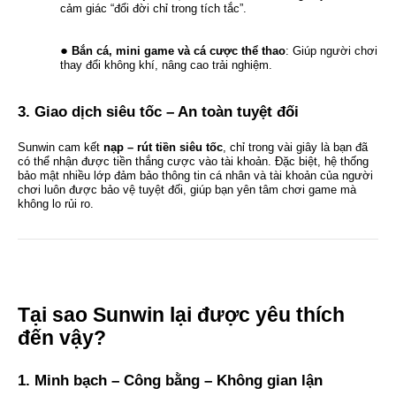
cảm giác “đổi đời chỉ trong tích tắc”.
Bắn cá, mini game và cá cược thể thao
: Giúp người chơi
thay đổi không khí, nâng cao trải nghiệm.
3. Giao dịch siêu tốc – An toàn tuyệt đối
Sunwin cam kết
nạp – rút tiền siêu tốc
, chỉ trong vài giây là bạn đã
có thể nhận được tiền thắng cược vào tài khoản. Đặc biệt, hệ thống
bảo mật nhiều lớp đảm bảo thông tin cá nhân và tài khoản của người
chơi luôn được bảo vệ tuyệt đối, giúp bạn yên tâm chơi game mà
không lo rủi ro.
Tại sao Sunwin lại được yêu thích
đến vậy?
1. Minh bạch – Công bằng – Không gian lận