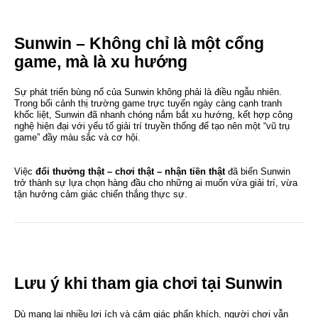
Sunwin – Không chỉ là một cổng
game, mà là xu hướng
Sự phát triển bùng nổ của Sunwin không phải là điều ngẫu nhiên.
Trong bối cảnh thị trường game trực tuyến ngày càng cạnh tranh
khốc liệt, Sunwin đã nhanh chóng nắm bắt xu hướng, kết hợp công
nghệ hiện đại với yếu tố giải trí truyền thống để tạo nên một “vũ trụ
game” đầy màu sắc và cơ hội.
Việc
đổi thưởng thật – chơi thật – nhận tiền thật
đã biến Sunwin
trở thành sự lựa chọn hàng đầu cho những ai muốn vừa giải trí, vừa
tận hưởng cảm giác chiến thắng thực sự.
Lưu ý khi tham gia chơi tại Sunwin
Dù mang lại nhiều lợi ích và cảm giác phấn khích, người chơi vẫn