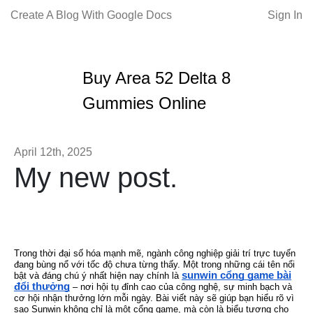
Create A Blog With Google Docs
Sign In
Buy Area 52 Delta 8
Gummies Online
April 12th, 2025
My new post.
Trong thời đại số hóa mạnh mẽ, ngành công nghiệp giải trí trực tuyến
đang bùng nổ với tốc độ chưa từng thấy. Một trong những cái tên nổi
sunwin cổng game bài
bật và đáng chú ý nhất hiện nay chính là
đổi thưởng
– nơi hội tụ đỉnh cao của công nghệ, sự minh bạch và
cơ hội nhận thưởng lớn mỗi ngày. Bài viết này sẽ giúp bạn hiểu rõ vì
sao Sunwin không chỉ là một cổng game, mà còn là biểu tượng cho