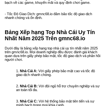
bạch về các game, khuyến mãi và quy định chơi game.
- Tốc Độ Giao Dich: gmnc68.io đảm bảo tốc độ giao dịch
nhanh chóng và ổn định.
Bảng Xếp hạng Top Nhà Cái Uy Tín
Nhất Năm 2025 Trên gmnc68.io
Dưới đây là bảng xếp hạng top nhà cái uy tín nhất năm 2025
trên gmnc68.io. Mọi doanh nghiệp đều được đánh giá khách
quan dựa trên giấy phép bảo mật, tốc độ giao dịch và phản hồi
người chơi.
Nhà Cái A:
Với giấy phép bảo mật cao và tốc độ
giao dịch nhanh chóng.
Nhà Cái B:
Với đội ngũ hỗ trợ chuyên nghiệp và sự
an toàn tối đa.
Nhà Cái C:
Với hệ thống bảo mật tiên tiến và sự
minh bạch trong mọi khía cạnh.