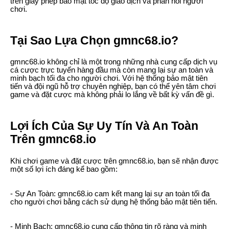
trên giấy phép bảo mật tốc độ giao dịch và phản hồi người
chơi.
Tại Sao Lựa Chọn gmnc68.io?
gmnc68.io không chỉ là một trong những nhà cung cấp dịch vụ
cá cược trực tuyến hàng đầu mà còn mang lại sự an toàn và
minh bạch tối đa cho người chơi. Với hệ thống bảo mật tiên
tiến và đội ngũ hỗ trợ chuyên nghiệp, bạn có thể yên tâm chơi
game và đặt cược mà không phải lo lắng về bất kỳ vấn đề gì.
Lợi Ích Của Sự Uy Tín Và An Toàn
Trên gmnc68.io
Khi chơi game và đặt cược trên gmnc68.io, bạn sẽ nhận được
một số lợi ích đáng kể bao gồm:
- Sự An Toàn: gmnc68.io cam kết mang lại sự an toàn tối đa
cho người chơi bằng cách sử dụng hệ thống bảo mật tiên tiến.
- Minh Bạch: gmnc68.io cung cấp thông tin rõ ràng và minh