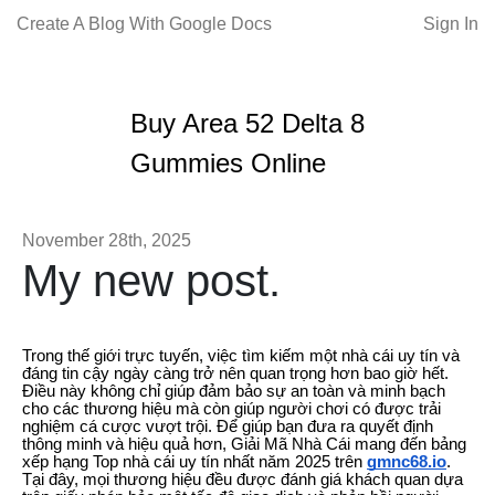
Create A Blog With Google Docs
Sign In
Buy Area 52 Delta 8
Gummies Online
November 28th, 2025
My new post.
Trong thế giới trực tuyến, việc tìm kiếm một nhà cái uy tín và
đáng tin cậy ngày càng trở nên quan trọng hơn bao giờ hết.
Điều này không chỉ giúp đảm bảo sự an toàn và minh bạch
cho các thương hiệu mà còn giúp người chơi có được trải
nghiệm cá cược vượt trội. Để giúp bạn đưa ra quyết định
thông minh và hiệu quả hơn, Giải Mã Nhà Cái mang đến bảng
xếp hạng Top nhà cái uy tín nhất năm 2025 trên
gmnc68.io
.
Tại đây, mọi thương hiệu đều được đánh giá khách quan dựa