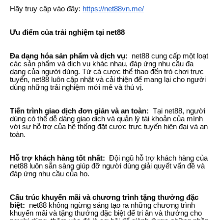
Hãy truy cập vào đây:
https://net88vn.me/
Ưu điểm của trải nghiệm tại net88
Đa dạng hóa sản phẩm và dịch vụ:
net88 cung cấp một loạt
các sản phẩm và dịch vụ khác nhau, đáp ứng nhu cầu đa
dạng của người dùng. Từ cá cược thể thao đến trò chơi trực
tuyến, net88 luôn cập nhật và cải thiện để mang lại cho người
dùng những trải nghiệm mới mẻ và thú vị.
Tiến trình giao dịch đơn giản và an toàn:
Tại net88, người
dùng có thể dễ dàng giao dịch và quản lý tài khoản của mình
với sự hỗ trợ của hệ thống đặt cược trực tuyến hiện đại và an
toàn.
Hỗ trợ khách hàng tốt nhất:
Đội ngũ hỗ trợ khách hàng của
net88 luôn sẵn sàng giúp đỡ người dùng giải quyết vấn đề và
đáp ứng nhu cầu của họ.
Cấu trúc khuyến mãi và chương trình tặng thưởng đặc
biệt:
net88 không ngừng sáng tạo ra những chương trình
khuyến mãi và tặng thưởng đặc biệt để tri ân và thưởng cho