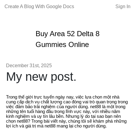
Create A Blog With Google Docs
Sign In
Buy Area 52 Delta 8
Gummies Online
December 31st, 2025
My new post.
Trong thế giới trực tuyến ngày nay, việc lựa chọn một nhà
cung cấp dịch vụ chất lượng cao đóng vai trò quan trọng trong
việc đảm bảo trải nghiệm của người dùng. net88 là một trong
những tên tuổi hàng đầu trong lĩnh vực này, với nhiều năm
kinh nghiệm và uy tín lâu bền. Nhưng lý do tại sao bạn nên
chọn net88? Trong bài viết này, chúng tôi sẽ khám phá những
lợi ích và giá trị mà net88 mang lại cho người dùng.