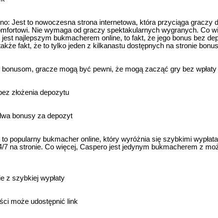
o: Jest to nowoczesna strona internetowa, która przyciąga graczy d
omfortowi. Nie wymaga od graczy spektakularnych wygranych. Co więc
jest najlepszym bukmacherem online, to fakt, że jego bonus bez depo
akże fakt, że to tylko jeden z kilkanastu dostępnych na stronie bon
i bonusom, gracze mogą być pewni, że mogą zacząć gry bez wpłaty
bez złożenia depozytu
dwa bonusy za depozyt
 to popularny bukmacher online, który wyróżnia się szybkimi wypłata
24/7 na stronie. Co więcej, Caspero jest jedynym bukmacherem z możl
e z szybkiej wypłaty
ci może udostępnić link