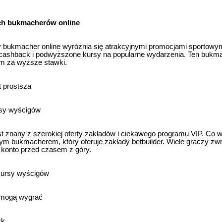
ych bukmacherów online
 bukmacher online wyróżnia się atrakcyjnymi promocjami sportowy
 cashback i podwyższone kursy na popularne wydarzenia. Ten bukma
m za wyższe stawki.
 prostsza
rsy wyścigów
st znany z szerokiej oferty zakładów i ciekawego programu VIP. Co wi
ym bukmacherem, który oferuje zakłady betbuilder. Wiele graczy zwr
konto przed czasem z góry.
kursy wyścigów
 mogą wygrać
ck