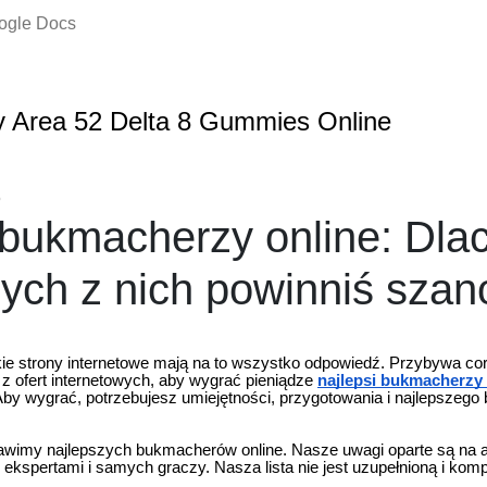
oogle Docs
 Area 52 Delta 8 Gummies Online
5
 bukmacherzy online: Dla
ych z nich powinniś sza
e strony internetowe mają na to wszystko odpowiedź. Przybywa cor
z ofert internetowych, aby wygrać pieniądze
najlepsi bukmacherzy 
 Aby wygrać, potrzebujesz umiejętności, przygotowania i najlepszeg
awimy najlepszych bukmacherów online. Nasze uwagi oparte są na a
 ekspertami i samych graczy. Nasza lista nie jest uzupełnioną i kompl