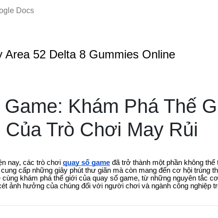
oogle Docs
 Area 52 Delta 8 Gummies Online
 Game: Khám Phá Thế Gi
 Của Trò Chơi May Rủi
ện nay, các trò chơi
quay số game
đã trở thành một phần không thể th
 cung cấp những giây phút thư giãn mà còn mang đến cơ hội trúng t
 sẽ cùng khám phá thế giới của quay số game, từ những nguyên tắc c
xét ảnh hưởng của chúng đối với người chơi và ngành công nghiệp trò