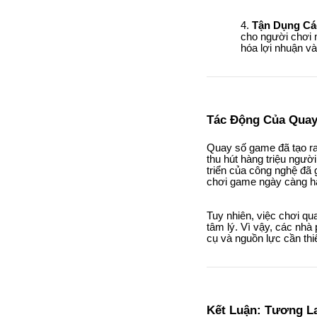
Tận Dụng Cá
cho người chơi 
hóa lợi nhuận v
Tác Động Của Quay
Quay số game đã tạo ra 
thu hút hàng triệu ngườ
triển của công nghệ đã 
chơi game ngày càng h
Tuy nhiên, việc chơi qu
tâm lý. Vì vậy, các nhà
cụ và nguồn lực cần thi
Kết Luận: Tương L