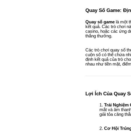
Quay Số Game: Địn
Quay số game
là một t
kết quả. Các trò chơi n
casino, hoặc các ứng dụ
thắng thưởng.
Các trò chơi quay số t
cuộn số có thể chứa nhi
định kết quả của trò ch
nhau như tiền mặt, điểm
Lợi Ích Của Quay 
Trải Nghiệm 
mắt và âm thanh
giải tỏa căng thẳ
Cơ Hội Trún