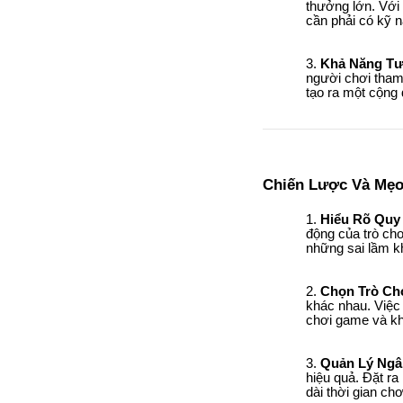
thưởng lớn. Với
cần phải có kỹ n
Khả Năng Tư
người chơi tham 
tạo ra một cộng
Chiến Lược Và Mẹo
Hiểu Rõ Quy
động của trò chơ
những sai lầm k
Chọn Trò Ch
khác nhau. Việc
chơi game và kh
Quản Lý Ngâ
hiệu quả. Đặt ra
dài thời gian ch