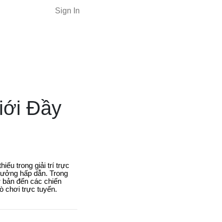
Sign In
ới Đầy
iếu trong giải trí trực
hưởng hấp dẫn. Trong
ơ bản đến các chiến
 chơi trực tuyến.