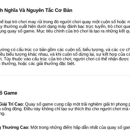
h Nghĩa Và Nguyên Tắc Cơ Bản
hể loại trò chơi may rủi trong đó người chơi quay một cuộn số hoặc
ày thường xuất hiện dưới dạng máy đánh bạc trực tuyến, trò chơi qua
ng quay số game. Mục tiêu chính của trò chơi là tạo ra những kết q
hường có cấu trúc cơ bản gồm các cuộn số, biểu tượng, và các cơ c
ều biểu tượng khác nhau, và khi cuộn số dừng lại, sự kết hợp của c
ơi. Tùy thuộc vào cấu trúc của trò chơi, người chơi có thể nhận đư
 thưởng, hoặc các giải thưởng đặc biệt.
Số Game
Giải Trí Cao
: Quay số game cung cấp một trải nghiệm giải trí phong 
 sống động. Điều này không chỉ tạo sự thích thú cho người chơi mà 
ng.
g Thưởng Cao
: Một trong những điểm hấp dẫn nhất của quay số gam