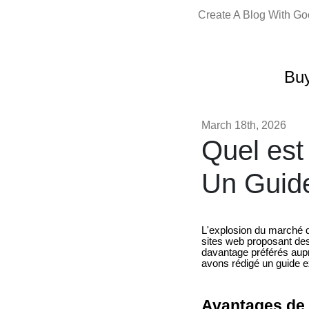
Create A Blog With G
Buy
March 18th, 2026
Quel est 
Un Guide
L'explosion du marché d
sites web proposant des 
davantage préférés aupr
avons rédigé un guide e
Avantages de l