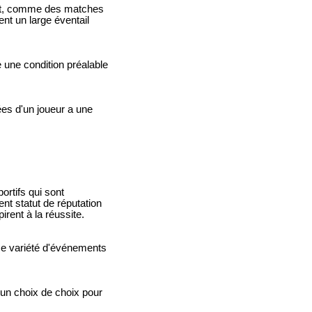
ant, comme des matches
nt un large éventail
ue une condition préalable
es d'un joueur a une
ortifs qui sont
nt statut de réputation
irent à la réussite.
nse variété d'événements
 un choix de choix pour