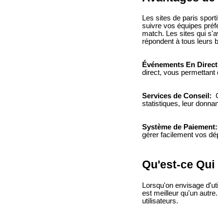
Les sites de paris sport
suivre vos équipes préf
match. Les sites qui s'a
répondent à tous leurs 
Événements En Direc
direct, vous permettant 
Services de Conseil:
C
statistiques, leur donna
Système de Paiement
gérer facilement vos dép
Qu'est-ce Qui 
Lorsqu'on envisage d'util
est meilleur qu'un autr
utilisateurs.