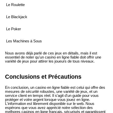
Le Roulette
Le Blackjack
Le Poker
Les Machines à Sous
Nous avons déjà parlé de ces jeux en détails, mais il est
essentiel de noter qu'un casino en ligne fiable doit offrir une
variété de jeux pour attirer les joueurs de tous niveaux.
Conclusions et Précautions
En conclusion, un casino en ligne fiable est celui qui offre des
mesures de sécurité robustes, une variété de jeux, et un
service client en temps réel. Il s'agit d'un guide pour vous
protéger et votre argent lorsque vous jouez en ligne.
L'information est librement disponible sur le web. Nous
espérons que vous avez apprécié notre sélection des
melhores casinos en ligne français, sécurisés et garantissent