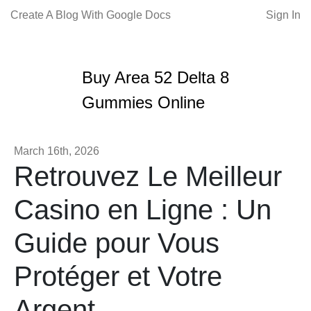
Create A Blog With Google Docs
Sign In
Buy Area 52 Delta 8
Gummies Online
March 16th, 2026
Retrouvez Le Meilleur
Casino en Ligne : Un
Guide pour Vous
Protéger et Votre
Argent