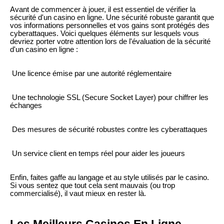
Avant de commencer à jouer, il est essentiel de vérifier la
sécurité d'un casino en ligne. Une sécurité robuste garantit que
vos informations personnelles et vos gains sont protégés des
cyberattaques. Voici quelques éléments sur lesquels vous
devriez porter votre attention lors de l'évaluation de la sécurité
d'un casino en ligne :
Une licence émise par une autorité réglementaire
Une technologie SSL (Secure Socket Layer) pour chiffrer les
échanges
Des mesures de sécurité robustes contre les cyberattaques
Un service client en temps réel pour aider les joueurs
Enfin, faites gaffe au langage et au style utilisés par le casino.
Si vous sentez que tout cela sent mauvais (ou trop
commercialisé), il vaut mieux en rester là.