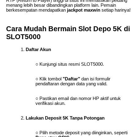
RTP (Return to Player) tinggi di situs ini memastikan peluang
menang lebih besar dibandingkan platform lain. Pemain
berkesempatan mendapatkan
jackpot maxwin
setiap harinya!
Cara Mudah Bermain Slot Depo 5K di
SLOT5000
Daftar Akun
Kunjungi situs resmi SLOT5000.
Klik tombol
"Daftar"
dan isi formulir
pendaftaran dengan data yang valid.
Pastikan email dan nomor HP aktif untuk
verifikasi akun.
Lakukan Deposit 5K Tanpa Potongan
Pilih metode deposit yang diinginkan, seperti