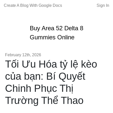
Create A Blog With Google Docs
Sign In
Buy Area 52 Delta 8
Gummies Online
February 12th, 2026
Tối Ưu Hóa tỷ lệ kèo
của bạn: Bí Quyết
Chinh Phục Thị
Trường Thể Thao