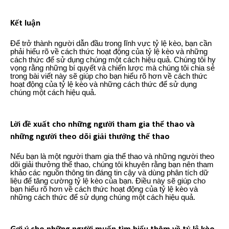
Kết luận
Để trở thành người dẫn đầu trong lĩnh vực tỷ lệ kèo, bạn cần
phải hiểu rõ về cách thức hoạt động của tỷ lệ kèo và những
cách thức để sử dụng chúng một cách hiệu quả. Chúng tôi hy
vọng rằng những bí quyết và chiến lược mà chúng tôi chia sẻ
trong bài viết này sẽ giúp cho bạn hiểu rõ hơn về cách thức
hoạt động của tỷ lệ kèo và những cách thức để sử dụng
chúng một cách hiệu quả.
Lời đề xuất cho những người tham gia thể thao và
những người theo dõi giải thưởng thể thao
Nếu bạn là một người tham gia thể thao và những người theo
dõi giải thưởng thể thao, chúng tôi khuyên rằng bạn nên tham
khảo các nguồn thông tin đáng tin cậy và dùng phân tích dữ
liệu để tăng cường tỷ lệ kèo của bạn. Điều này sẽ giúp cho
bạn hiểu rõ hơn về cách thức hoạt động của tỷ lệ kèo và
những cách thức để sử dụng chúng một cách hiệu quả.