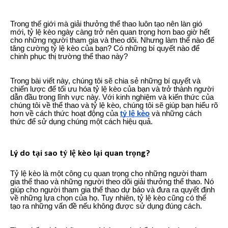
Trong thế giới mà giải thưởng thể thao luôn tạo nên làn gió
mới, tỷ lệ kèo ngày càng trở nên quan trọng hơn bao giờ hết
cho những người tham gia và theo dõi. Nhưng làm thế nào để
tăng cường tỷ lệ kèo của bạn? Có những bí quyết nào để
chinh phục thị trường thể thao này?
Trong bài viết này, chúng tôi sẽ chia sẻ những bí quyết và
chiến lược để tối ưu hóa tỷ lệ kèo của bạn và trở thành người
dẫn đầu trong lĩnh vực này. Với kinh nghiệm và kiến thức của
chúng tôi về thể thao và tỷ lệ kèo, chúng tôi sẽ giúp bạn hiểu rõ
hơn về cách thức hoạt động của
tỷ lệ kèo
và những cách
thức để sử dụng chúng một cách hiệu quả.
Lý do tại sao tỷ lệ kèo lại quan trọng?
Tỷ lệ kèo là một công cụ quan trọng cho những người tham
gia thể thao và những người theo dõi giải thưởng thể thao. Nó
giúp cho người tham gia thể thao dự báo và đưa ra quyết định
về những lựa chọn của họ. Tuy nhiên, tỷ lệ kèo cũng có thể
tạo ra những vấn đề nếu không được sử dụng đúng cách.