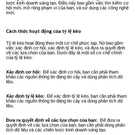
lược kinh doanh sáng tạo. Điều này bao gồm việc tìm kiếm cơ
hội mới, mở rộng phạm vi của bạn, và sử dụng các công nghệ
mới.
Cách thức hoạt động của tỷ lệ kèo
Tỷ lệ kèo hoạt động theo một cơ chế phức tạp. Nó bao gồm
việc xác định cơ hội, xác định tỷ lệ kèo, và đưa ra quyết định
về các lựa chọn của bạn. Dưới đây là một số cơ chế chính
của tỷ lệ kèo:
Xác định cơ hội:
Để xác định cơ hội, bạn cần phải tham
khảo các nguồn thông tin đáng tin cậy và dùng phân tích dữ
liệu.
Xác định tỷ lệ kèo:
Để xác định tỷ lệ kèo, bạn cần phải tham
khảo các nguồn thông tin đáng tin cậy và dùng phân tích dữ
liệu.
Đưa ra quyết định về các lựa chọn của bạn:
Để đưa ra
quyết định về các lựa chọn của bạn, bạn cần phải dùng phân
tích dữ liệu và các chiến lược kinh doanh sáng tạo.