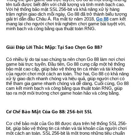
tên tuổi được biết đến với chất lượng và tính minh bạch cao.
Với hệ thống bảo mật SSL 256-bit và khả năng xử lý hàng
trăm nghìn giao dịch mỗi ngày, Go 88 đã trở thành biểu tượng
giải trí dẫn đầu Châu Á. Ra mắt từ năm 2018,
Go 88
cam kết
mang lại cho người chơi trải nghiệm chơi game bài tuyệt vời,
minh bạch và công bằng qua thuật toán RNG.
Giải Đáp Lời Thắc Mập: Tại Sao Chọn Go 88?
Có nhiều lý do tại sao chúng ta nên chọn Go 88 làm nơi chơi
game bài trực tuyến. Đầu tiên, Go 88 cung cấp một hệ thống
bảo mật cao cấp, giúp bảo vệ thông tin cá nhân và tài khoản
của người chơi một cách an toàn. Thứ hai, Go 88 có khả năng
xử lý giao dịch nhanh chóng và hiệu quả, giúp người chơi có
thể tham gia game nhanh chóng và dễ dàng. Cuối cùng, Go 88
cam kết minh bạch và công bằng qua thuật toán RNG, giúp
tạo ra một môi trường chơi game hoàn hảo và công bằng.
Cơ Chế Bảo Mật Của Go 88: 256-bit SSL
Cơ chế bảo mật của Go 88 được dựa trên hệ thống SSL 256-
bit, giúp bảo vệ thông tin cá nhân và tài khoản của người chơi
một cách an toàn. SSL 256-bit là một trong những tiêu chuẩn