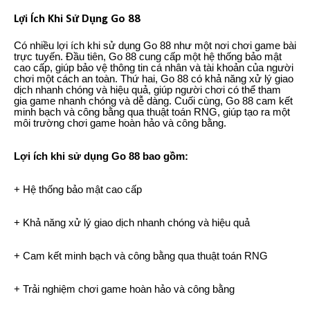
Lợi Ích Khi Sử Dụng Go 88
Có nhiều lợi ích khi sử dụng Go 88 như một nơi chơi game bài
trực tuyến. Đầu tiên, Go 88 cung cấp một hệ thống bảo mật
cao cấp, giúp bảo vệ thông tin cá nhân và tài khoản của người
chơi một cách an toàn. Thứ hai, Go 88 có khả năng xử lý giao
dịch nhanh chóng và hiệu quả, giúp người chơi có thể tham
gia game nhanh chóng và dễ dàng. Cuối cùng, Go 88 cam kết
minh bạch và công bằng qua thuật toán RNG, giúp tạo ra một
môi trường chơi game hoàn hảo và công bằng.
Lợi ích khi sử dụng Go 88 bao gồm:
+ Hệ thống bảo mật cao cấp
+ Khả năng xử lý giao dịch nhanh chóng và hiệu quả
+ Cam kết minh bạch và công bằng qua thuật toán RNG
+ Trải nghiệm chơi game hoàn hảo và công bằng