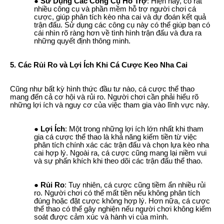
Sử Dụng Các Công Cụ Hỗ Trợ
: Hiện nay, có rất
nhiều công cụ và phần mềm hỗ trợ người chơi cá
cược, giúp phân tích kèo nha cai và dự đoán kết quả
trận đấu. Sử dụng các công cụ này có thể giúp bạn có
cái nhìn rõ ràng hơn về tình hình trận đấu và đưa ra
những quyết định thông minh.
5. Các Rủi Ro và Lợi Ích Khi Cá Cược Keo Nha Cai
Cũng như bất kỳ hình thức đầu tư nào, cá cược thể thao
mang đến cả cơ hội và rủi ro. Người chơi cần phải hiểu rõ
những lợi ích và nguy cơ của việc tham gia vào lĩnh vực này.
Lợi Ích
: Một trong những lợi ích lớn nhất khi tham
gia cá cược thể thao là khả năng kiếm tiền từ việc
phân tích chính xác các trận đấu và chọn lựa kèo nha
cai hợp lý. Ngoài ra, cá cược cũng mang lại niềm vui
và sự phấn khích khi theo dõi các trận đấu thể thao.
Rủi Ro
: Tuy nhiên, cá cược cũng tiềm ẩn nhiều rủi
ro. Người chơi có thể mất tiền nếu không phân tích
đúng hoặc đặt cược không hợp lý. Hơn nữa, cá cược
thể thao có thể gây nghiện nếu người chơi không kiểm
soát được cảm xúc và hành vi của mình.