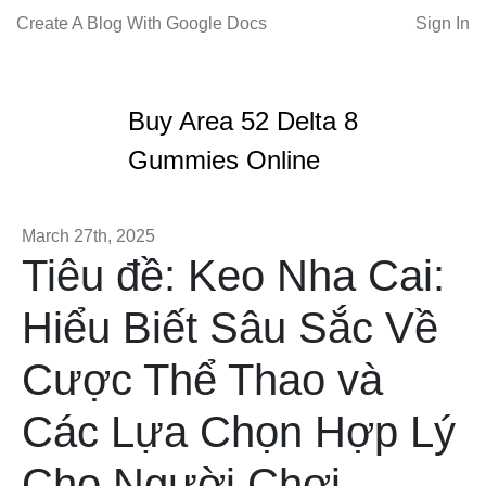
Create A Blog With Google Docs
Sign In
Buy Area 52 Delta 8
Gummies Online
March 27th, 2025
Tiêu đề: Keo Nha Cai:
Hiểu Biết Sâu Sắc Về
Cược Thể Thao và
Các Lựa Chọn Hợp Lý
Cho Người Chơi