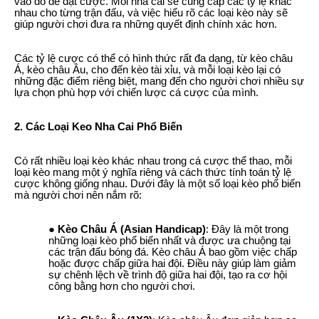
vào đó để đặt cược. Mỗi nhà cái sẽ cung cấp các tỷ lệ khác
nhau cho từng trận đấu, và việc hiểu rõ các loại kèo này sẽ
giúp người chơi đưa ra những quyết định chính xác hơn.
Các tỷ lệ cược có thể có hình thức rất đa dạng, từ kèo châu
Á, kèo châu Âu, cho đến kèo tài xỉu, và mỗi loại kèo lại có
những đặc điểm riêng biệt, mang đến cho người chơi nhiều sự
lựa chọn phù hợp với chiến lược cá cược của mình.
2. Các Loại Keo Nha Cai Phổ Biến
Có rất nhiều loại kèo khác nhau trong cá cược thể thao, mỗi
loại kèo mang một ý nghĩa riêng và cách thức tính toán tỷ lệ
cược không giống nhau. Dưới đây là một số loại kèo phổ biến
mà người chơi nên nắm rõ:
Kèo Châu Á (Asian Handicap)
: Đây là một trong
những loại kèo phổ biến nhất và được ưa chuộng tại
các trận đấu bóng đá. Kèo châu Á bao gồm việc chấp
hoặc được chấp giữa hai đội. Điều này giúp làm giảm
sự chênh lệch về trình độ giữa hai đội, tạo ra cơ hội
công bằng hơn cho người chơi.