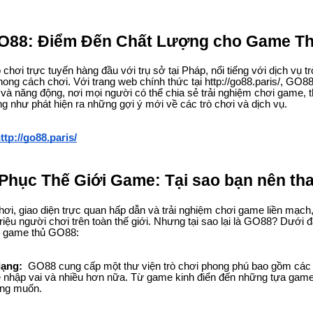
GO88: Điểm Đến Chất Lượng cho Game T
chơi trực tuyến hàng đầu với trụ sở tại Pháp, nổi tiếng với dịch vụ t
ong cách chơi. Với trang web chính thức tại http://go88.paris/, GO8
à năng động, nơi mọi người có thể chia sẻ trải nghiệm chơi game, t
ũng như phát hiện ra những gợi ý mới về các trò chơi và dịch vụ.
ttp://go88.paris/
Phục Thế Giới Game: Tại sao bạn nên t
hơi, giao diện trực quan hấp dẫn và trải nghiệm chơi game liền mạc
iệu người chơi trên toàn thế giới. Nhưng tại sao lại là GO88? Dưới đ
g game thủ GO88:
dạng:
GO88 cung cấp một thư viện trò chơi phong phú bao gồm các
e nhập vai và nhiều hơn nữa. Từ game kinh điển đến những tựa gam
ong muốn.