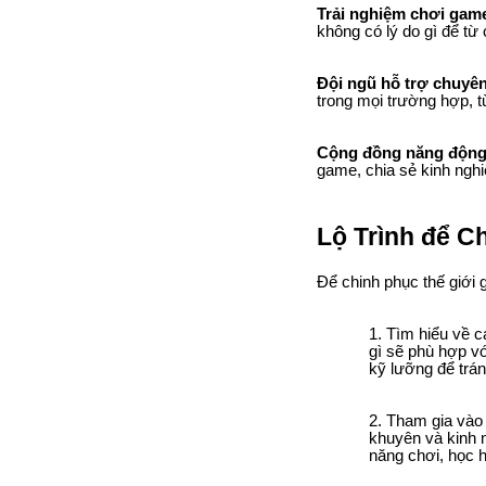
Trải nghiệm chơi gam
không có lý do gì để từ 
Đội ngũ hỗ trợ chuyê
trong mọi trường hợp, 
Cộng đồng năng độn
game, chia sẻ kinh ngh
Lộ Trình để C
Để chinh phục thế giới 
Tìm hiểu về c
gì sẽ phù hợp vớ
kỹ lưỡng để trá
Tham gia vào 
khuyên và kinh n
năng chơi, học h