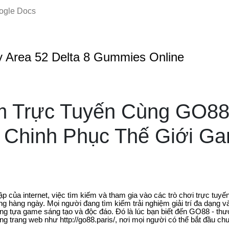
oogle Docs
 Area 52 Delta 8 Gummies Online
m Trực Tuyến Cùng GO88
ể Chinh Phục Thế Giới G
ập của internet, việc tìm kiếm và tham gia vào các trò chơi trực tuy
g hàng ngày. Mọi người đang tìm kiếm trải nghiệm giải trí đa dạng và
ng tựa game sáng tạo và độc đáo. Đó là lúc bạn biết đến GO88 - th
g trang web như http://go88.paris/, nơi mọi người có thể bắt đầu ch