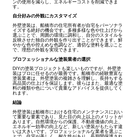
ンの使用を減らし、エネルギーコストを削減できま
す。
自分好みの外観にカスタマイズ
外壁塗装は、船橋市の住宅所有者が自宅をパーソナラ
イズする絶好の機会です。多種多様な色や仕上げから
選ぶことで、周囲の環境に調和し、自分のスタイルを
反映させた独自の外観を作り出すことができます。鮮
やかな色や控えめな色調など、適切な塗料を選ぶこと
で、理想の外観を実現できます。
プロフェッショナルな塗装業者の選択
DIYの塗装プロジェクトも楽しいものですが、外壁塗
装はプロに任せるのが最善です。船橋市の経験豊富な
塗装業者は、外壁塗装の複雑さを理解し、長持ちする
高品質の仕上げを保証します。彼らはまた、最適な塗
料の種類や色について貴重なアドバイスを提供してく
れます。
結論
外壁塗装は船橋市における住宅のメンテナンスにおい
て重要な要素であり、見た目の向上以上のメリットが
あります。自然環境からの保護、不動産価値の向上、
エネルギー効率の向上など、新しい塗装がもたらす違
いは大きいです。プロフェッショナルな業者を選ぶこ
とで、住宅が美しく、耐久性があり、長期間保護され