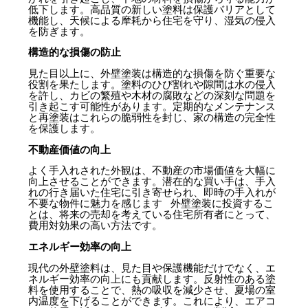
低下します。高品質の新しい塗料は保護バリアとして
機能し、天候による摩耗から住宅を守り、湿気の侵入
を防ぎます。
構造的な損傷の防止
見た目以上に、外壁塗装は構造的な損傷を防ぐ重要な
役割を果たします。塗料のひび割れや隙間は水の侵入
を許し、カビの繁殖や木材の腐敗などの深刻な問題を
引き起こす可能性があります。定期的なメンテナンス
と再塗装はこれらの脆弱性を封じ、家の構造の完全性
を保護します。
不動産価値の向上
よく手入れされた外観は、不動産の市場価値を大幅に
向上させることができます。潜在的な買い手は、手入
れの行き届いた住宅に引き寄せられ、即時の手入れが
不要な物件に魅力を感じます 外壁塗装に投資するこ
とは、将来の売却を考えている住宅所有者にとって、
費用対効果の高い方法です。
エネルギー効率の向上
現代の外壁塗料は、見た目や保護機能だけでなく、エ
ネルギー効率の向上にも貢献します。反射性のある塗
料を使用することで、熱の吸収を減少させ、夏場の室
内温度を下げることができます。これにより、エアコ