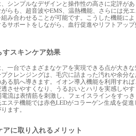
は、シンプルなデザインと操作性の高さに定評があ
がらも、超音波やEMS、温熱機能、さらには光
を組み合わせることが可能です。こうした機能によ
けるサポートをしながら、血行促進やリフトアップ
らすスキンケア効果
は、一台でさまざまなケアを実現できる点が大きな
ープクレンジングは、毛穴に詰まった汚れや余分な
のある肌へ導きます。イオン導入機能を利用すれば
浸透させやすくなり、うるおいとハリを実感しやす
弱電流は表情筋を刺激し、フェイスラインをすっ
エステ機能では赤色LEDがコラーゲン生成を促進
がります。
ケアに取り入れるメリット