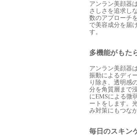
アンラン美顔器
さしさを追求しな
数のアプローチ
で美容成分を届
す。
多機能がもた
アンラン美顔器
振動によるディ
り除き、透明感
分を角質層まで
にEMSによる微
ートをします。光
み対策にもつな
毎日のスキン