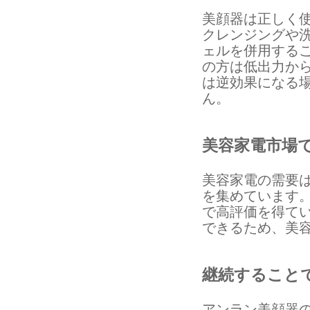
美顔器は正しく
クレンジングや
ェルを併用する
の方は低出力か
は逆効果になる
ん。
美容家電市場
美容家電の需要
を集めています
で高評価を得て
できるため、美
継続すること
アンラン美顔器