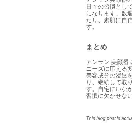
日々の習慣とし
になります。数
たり、素肌に自
す。
まとめ
アンラン 美顔器
ニーズに応える
美容成分の浸透
り、継続して取
す。自宅にいな
習慣に欠かせな
This blog post is actu