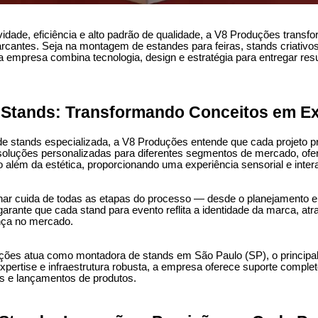
vidade, eficiência e alto padrão de qualidade, a V8 Produções transf
rcantes. Seja na montagem de estandes para feiras, stands criativos
 a empresa combina tecnologia, design e estratégia para entregar re
 Stands: Transformando Conceitos em Ex
stands especializada, a V8 Produções entende que cada projeto pre
oluções personalizadas para diferentes segmentos de mercado, ofe
o além da estética, proporcionando uma experiência sensorial e intera
inar cuida de todas as etapas do processo — desde o planejamento e
arante que cada stand para evento reflita a identidade da marca, atra
nça no mercado.
ções atua como montadora de stands em São Paulo (SP), o principal 
pertise e infraestrutura robusta, a empresa oferece suporte comple
s e lançamentos de produtos.