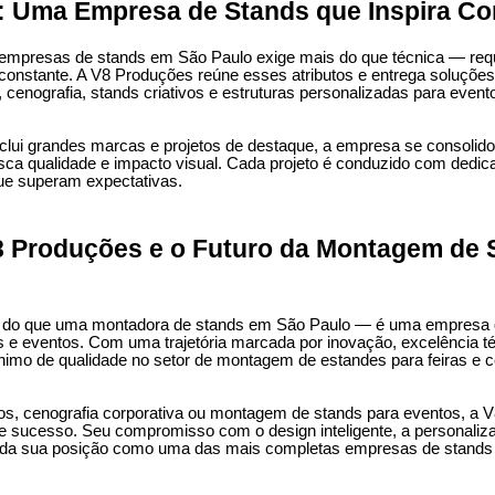
 Uma Empresa de Stands que Inspira Co
 empresas de stands em São Paulo exige mais do que técnica — reque
 constante. A V8 Produções reúne esses atributos e entrega soluçõ
enografia, stands criativos e estruturas personalizadas para evento
nclui grandes marcas e projetos de destaque, a empresa se consolid
sca qualidade e impacto visual. Cada projeto é conduzido com dedi
que superam expectativas.
 Produções e o Futuro da Montagem de 
 do que uma montadora de stands em São Paulo — é uma empresa qu
s e eventos. Com uma trajetória marcada por inovação, excelência té
nônimo de qualidade no setor de montagem de estandes para feiras e c
vos, cenografia corporativa ou montagem de stands para eventos, a 
e sucesso. Seu compromisso com o design inteligente, a personaliz
lida sua posição como uma das mais completas empresas de stands 