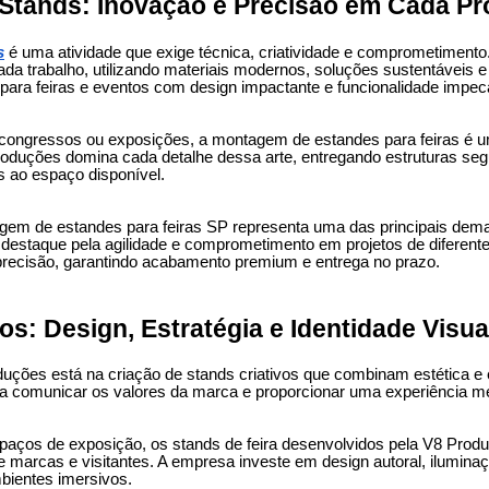
tands: Inovação e Precisão em Cada Pr
s
é uma atividade que exige técnica, criatividade e comprometimento
ada trabalho, utilizando materiais modernos, soluções sustentáveis e
para feiras e eventos com design impactante e funcionalidade impec
 congressos ou exposições, a montagem de estandes para feiras é um
 Produções domina cada detalhe dessa arte, entregando estruturas seg
s ao espaço disponível.
em de estandes para feiras SP representa uma das principais dema
destaque pela agilidade e comprometimento em projetos de diferent
recisão, garantindo acabamento premium e entrega no prazo.
os: Design, Estratégia e Identidade Visua
duções está na criação de stands criativos que combinam estética e 
ra comunicar os valores da marca e proporcionar uma experiência m
paços de exposição, os stands de feira desenvolvidos pela V8 Prod
 marcas e visitantes. A empresa investe em design autoral, ilumina
mbientes imersivos.