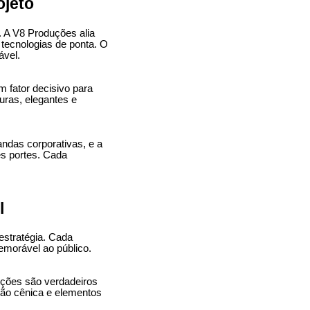
ojeto
. A V8 Produções alia
 tecnologias de ponta. O
ável.
 fator decisivo para
uras, elegantes e
ndas corporativas, e a
es portes. Cada
l
estratégia. Cada
emorável ao público.
uções são verdadeiros
ção cênica e elementos