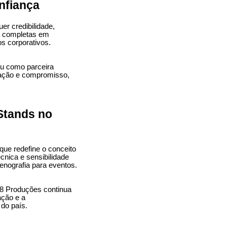
nfiança
r credibilidade,
es completas em
s corporativos.
ou como parceira
cação e compromisso,
Stands no
e redefine o conceito
cnica e sensibilidade
enografia para eventos.
V8 Produções continua
ação e a
do país.