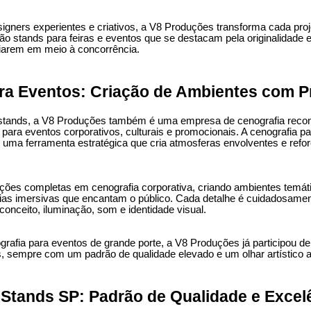
gners experientes e criativos, a V8 Produções transforma cada proj
ão stands para feiras e eventos que se destacam pela originalidade e
iarem em meio à concorrência.
ra Eventos: Criação de Ambientes com P
tands, a V8 Produções também é uma empresa de cenografia recon
 para eventos corporativos, culturais e promocionais. A cenografia p
uma ferramenta estratégica que cria atmosferas envolventes e ref
ções completas em cenografia corporativa, criando ambientes temát
cias imersivas que encantam o público. Cada detalhe é cuidadosamen
conceito, iluminação, som e identidade visual.
afia para eventos de grande porte, a V8 Produções já participou de 
sempre com um padrão de qualidade elevado e um olhar artístico 
Stands SP: Padrão de Qualidade e Excel