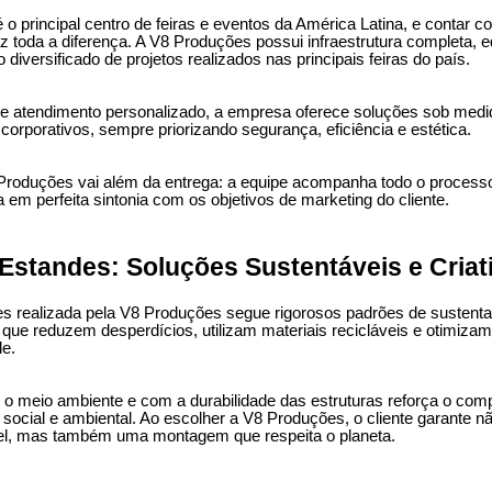
 o principal centro de feiras e eventos da América Latina, e contar
z toda a diferença. A V8 Produções possui infraestrutura completa, e
o diversificado de projetos realizados nas principais feiras do país.
 atendimento personalizado, a empresa oferece soluções sob medida
corporativos, sempre priorizando segurança, eficiência e estética.
oduções vai além da entrega: a equipe acompanha todo o processo
 em perfeita sintonia com os objetivos de marketing do cliente.
standes: Soluções Sustentáveis e Criat
realizada pela V8 Produções segue rigorosos padrões de sustentabil
 que reduzem desperdícios, utilizam materiais recicláveis e otimiza
e.
 meio ambiente e com a durabilidade das estruturas reforça o co
social e ambiental. Ao escolher a V8 Produções, o cliente garante n
el, mas também uma montagem que respeita o planeta.