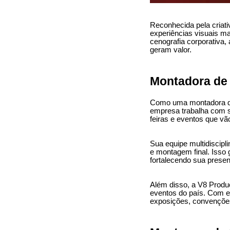
Reconhecida pela criati
experiências visuais ma
cenografia corporativa,
geram valor.
Montadora de
Como uma montadora de 
empresa trabalha com s
feiras e eventos que vã
Sua equipe multidiscipl
e montagem final. Isso g
fortalecendo sua prese
Além disso, a V8 Produ
eventos do país. Com ex
exposições, convençõe