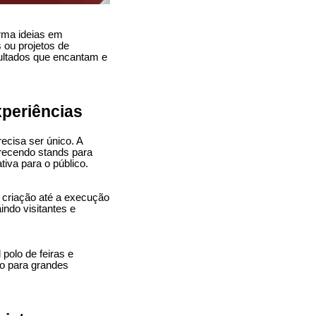
orma ideias em
 ou projetos de
sultados que encantam e
periências
cisa ser único. A
recendo stands para
tiva para o público.
 criação até a execução
indo visitantes e
polo de feiras e
to para grandes