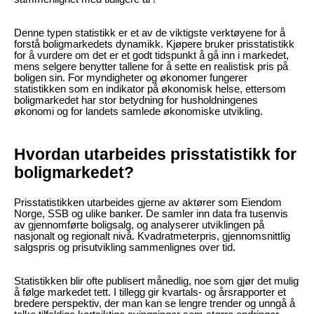
Denne typen statistikk er et av de viktigste verktøyene for å
forstå boligmarkedets dynamikk. Kjøpere bruker prisstatistikk
for å vurdere om det er et godt tidspunkt å gå inn i markedet,
mens selgere benytter tallene for å sette en realistisk pris på
boligen sin. For myndigheter og økonomer fungerer
statistikken som en indikator på økonomisk helse, ettersom
boligmarkedet har stor betydning for husholdningenes
økonomi og for landets samlede økonomiske utvikling.
Hvordan utarbeides prisstatistikk for
boligmarkedet?
Prisstatistikken utarbeides gjerne av aktører som Eiendom
Norge, SSB og ulike banker. De samler inn data fra tusenvis
av gjennomførte boligsalg, og analyserer utviklingen på
nasjonalt og regionalt nivå. Kvadratmeterpris, gjennomsnittlig
salgspris og prisutvikling sammenlignes over tid.
Statistikken blir ofte publisert månedlig, noe som gjør det mulig
å følge markedet tett. I tillegg gir kvartals- og årsrapporter et
bredere perspektiv, der man kan se lengre trender og unngå å