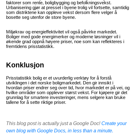
faktorer som rente, boligbygging og befolkningsvekst.
Urbanisering gjør at presset i byene trolig vil fortsette, samtidig
som distriktene kan oppleve vekst dersom flere velger å
bosette seg utenfor de store byene.
Miljøkrav og energieffektivitet vil også påvirke markedet.
Boliger med gode energimerker og moderne løsninger vil i
økende grad oppnå høyere priser, noe som kan reflekteres i
fremtidens prisstatistikk.
Konklusjon
Prisstatistikk bolig er et uvurderlig verktøy for å forstå
utviklingen i det norske boligmarkedet. Den gir innsikt i
hvordan priser endrer seg over tid, hvor markedet er på vei, og
hvilke områder som opplever størst vekst. For kjøpere gir det
grunnlag for smartere investeringer, mens selgere kan bruke
tallene for å sette riktige priser.
This blog post is actually just a Google Doc!
Create your
own blog with Google Docs, in less than a minute.