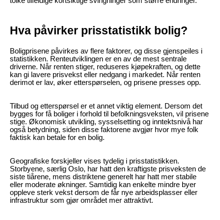
tolke tilfeldige kortsiktige svingninger som større endringer.
Hva påvirker prisstatistikk bolig?
Boligprisene påvirkes av flere faktorer, og disse gjenspeiles i
statistikken. Renteutviklingen er en av de mest sentrale
driverne. Når renten stiger, reduseres kjøpekraften, og dette
kan gi lavere prisvekst eller nedgang i markedet. Når renten
derimot er lav, øker etterspørselen, og prisene presses opp.
Tilbud og etterspørsel er et annet viktig element. Dersom det
bygges for få boliger i forhold til befolkningsveksten, vil prisene
stige. Økonomisk utvikling, sysselsetting og inntektsnivå har
også betydning, siden disse faktorene avgjør hvor mye folk
faktisk kan betale for en bolig.
Geografiske forskjeller vises tydelig i prisstatistikken.
Storbyene, særlig Oslo, har hatt den kraftigste prisveksten de
siste tiårene, mens distriktene generelt har hatt mer stabile
eller moderate økninger. Samtidig kan enkelte mindre byer
oppleve sterk vekst dersom de får nye arbeidsplasser eller
infrastruktur som gjør området mer attraktivt.