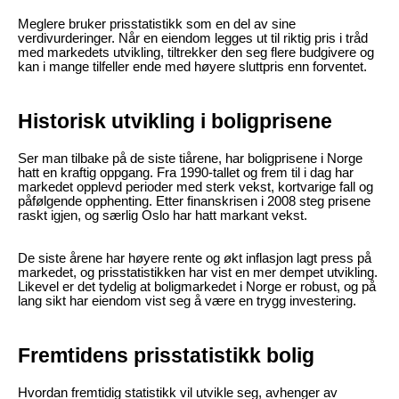
Meglere bruker prisstatistikk som en del av sine
verdivurderinger. Når en eiendom legges ut til riktig pris i tråd
med markedets utvikling, tiltrekker den seg flere budgivere og
kan i mange tilfeller ende med høyere sluttpris enn forventet.
Historisk utvikling i boligprisene
Ser man tilbake på de siste tiårene, har boligprisene i Norge
hatt en kraftig oppgang. Fra 1990-tallet og frem til i dag har
markedet opplevd perioder med sterk vekst, kortvarige fall og
påfølgende opphenting. Etter finanskrisen i 2008 steg prisene
raskt igjen, og særlig Oslo har hatt markant vekst.
De siste årene har høyere rente og økt inflasjon lagt press på
markedet, og prisstatistikken har vist en mer dempet utvikling.
Likevel er det tydelig at boligmarkedet i Norge er robust, og på
lang sikt har eiendom vist seg å være en trygg investering.
Fremtidens prisstatistikk bolig
Hvordan fremtidig statistikk vil utvikle seg, avhenger av