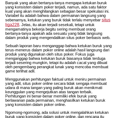
Banyak yang akan bertanya-tanya mengapa ketukan buruk
yang konsisten dalam poker terjadi, namun, ada satu faktor
kuat yang akan menghilangkan sebagian besar spekulasi ini.
Variabel itu adalah bahwa dalam permainan langsung yang
situs
sebenarnya, ketukan yang buruk tidak terlalu menyebar
liga228
. Jelas, itu akan terjadi sesekali, tetapi untuk
mengamatinya bekerja begitu sering membuat orang
bertanya-tanya apakah ada sesuatu yang tidak langsung
dalam produk yang mengendalikan situs poker berbasis web.
Sebuah laporan baru menganggap bahwa ketukan buruk yang
terus-menerus dalam poker online adalah hasil langsung dari
produk yang digunakan oleh situs poker. Fokus juga
menganggap bahwa ketukan buruk biasanya tidak terduga
terjadi sesering mungkin, tetapi itu adalah cacat yang dibuat
oleh pengembang perangkat lunak yang mencoba membuat
game terlihat adil.
Menggunakan perhitungan faktual untuk meniru permainan
yang adil, situs poker online secara tidak sengaja membuat
udara di mana tangan yang paling buruk akan menikmati
keunggulan yang mengejutkan atas tangan terbaik.
Perhitungan ini benar-benar memiliki efek buruk yang
berlawanan pada permainan, menghasilkan ketukan buruk
yang konsisten dalam poker online.
Ngomong-ngomong, ada solusi untuk mengalahkan ketukan
buruk yang konsisten dalam poker online, dan rencana itu