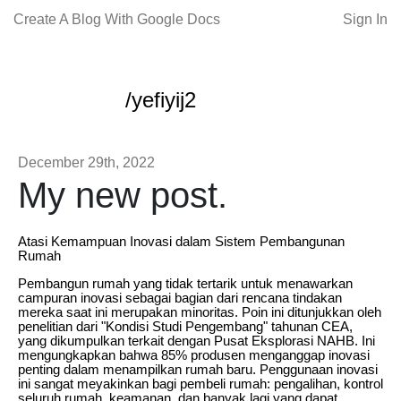
Create A Blog With Google Docs
Sign In
/yefiyij2
December 29th, 2022
My new post.
Atasi Kemampuan Inovasi dalam Sistem Pembangunan
Rumah
Pembangun rumah yang tidak tertarik untuk menawarkan
campuran inovasi sebagai bagian dari rencana tindakan
mereka saat ini merupakan minoritas. Poin ini ditunjukkan oleh
penelitian dari "Kondisi Studi Pengembang" tahunan CEA,
yang dikumpulkan terkait dengan Pusat Eksplorasi NAHB. Ini
mengungkapkan bahwa 85% produsen menganggap inovasi
penting dalam menampilkan rumah baru. Penggunaan inovasi
ini sangat meyakinkan bagi pembeli rumah: pengalihan, kontrol
seluruh rumah, keamanan, dan banyak lagi yang dapat