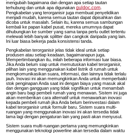
mengubah bagaimana dan dengan apa setiap tautan
guldoc.com
terhubung dan untuk apa digunakan
.
Pengkabelan yang terorganisir juga membuat penyelidikan
menjadi mudah, karena semua tautan dapat dipisahkan dan
dicoba untuk masalah. Selain itu, karena semua sambungan
kembali ke papan kabel pusat, mereka umumnya dapat
dihubungkan ke sumber yang sama tanpa perlu outlet tertentu
melewati lebih banyak splitter dan cangkok daripada yang lain.
Ini luar biasa bekerja pada konsistensi tanda.
Pengkabelan terorganisir jelas tidak ideal untuk setiap
produsen atau setiap keadaan, bagaimanapun juga.
Mempertimbangkan itu, inilah beberapa informasi luar biasa.
Jika Anda belum siap untuk memutuskan kabel terorganisir,
pilihan lain yang menggunakan kabel listrik di rumah untuk
mengkomunikasikan suara, informasi, dan lainnya tidak terlalu
jauh. Inovasi ini akan memungkinkan Anda untuk memperbaiki
stok penginapan Anda saat ini dengan biaya yang masuk akal
dan dengan gangguan yang tidak signifikan untuk menambah
angin baru bagi pembeli rumah yang menawan. Sistem ini juga
akan memberikan cara alternatif untuk menawarkan inovasi
kepada pembeli rumah jika Anda belum berinvestasi dalam
kabel terorganisir untuk formulir baru. Sistem suara multi-
ruangan yang menggunakan inovasi ini akan tersedia tidak
lama lagi dengan pengaturan lain yang pasti akan menyusul.
Sistem suara multi-ruangan pertama yang memungkinkan
menggunakan teknologi powerline akan tersedia dalam waktu