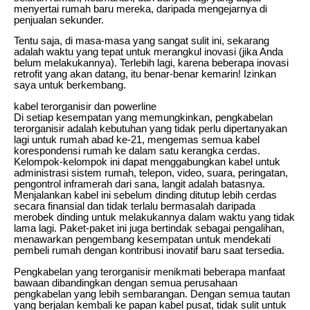
menyertai rumah baru mereka, daripada mengejarnya di
penjualan sekunder.
Tentu saja, di masa-masa yang sangat sulit ini, sekarang
adalah waktu yang tepat untuk merangkul inovasi (jika Anda
belum melakukannya). Terlebih lagi, karena beberapa inovasi
retrofit yang akan datang, itu benar-benar kemarin! Izinkan
saya untuk berkembang.
kabel terorganisir dan powerline
Di setiap kesempatan yang memungkinkan, pengkabelan
terorganisir adalah kebutuhan yang tidak perlu dipertanyakan
lagi untuk rumah abad ke-21, mengemas semua kabel
korespondensi rumah ke dalam satu kerangka cerdas.
Kelompok-kelompok ini dapat menggabungkan kabel untuk
administrasi sistem rumah, telepon, video, suara, peringatan,
pengontrol inframerah dari sana, langit adalah batasnya.
Menjalankan kabel ini sebelum dinding ditutup lebih cerdas
secara finansial dan tidak terlalu bermasalah daripada
merobek dinding untuk melakukannya dalam waktu yang tidak
lama lagi. Paket-paket ini juga bertindak sebagai pengalihan,
menawarkan pengembang kesempatan untuk mendekati
pembeli rumah dengan kontribusi inovatif baru saat tersedia.
Pengkabelan yang terorganisir menikmati beberapa manfaat
bawaan dibandingkan dengan semua perusahaan
pengkabelan yang lebih sembarangan. Dengan semua tautan
yang berjalan kembali ke papan kabel pusat, tidak sulit untuk