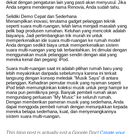
dekat dengan pengaturan lain yang pasti akan menyusul. Jika
Anda segera mendengar nama Renovia, Anda sudah tahu.
Selidiki Demo Cepat dan Sederhana
Menampilkan inovasi, terutama gadget pelanggan teknik
seperti suara multi-ruangan, telah lama menjadi masalah yang
pelik bagi produsen rumahan. Keluhan yang mencolok adalah
biayanya. Jadi pertimbangkan trik murah ini untuk
memperkenalkan ide suara multi-ruangan ke rumah model
Anda dengan sedikit biaya untuk memperkenalkan sistem
suara multi-ruangan yang tak terbantahkan. Ini dimulai dengan
menggunakan musik pelanggan sendiri dengan alat yang
mereka kenal dan pegang: iPod.
Suara multi-ruangan saat ini adalah pilihan rumah baru yang
lebih meyakinkan daripada sebelumnya karena ini terkait
langsung dengan konsep meledak "Musik Saya" di antara
pelanggan. Kehadiran pemutar musik yang nyaman seperti
iPod telah memungkinkan koleksi musik untuk pergi hampir ke
mana pun pemiliknya pergi. Banyak pembeli rumah akan
mengundang perluasan "My Music" ke seluruh rumah.
Dengan memberikan pameran musik yang sederhana, Anda
dapat menggoda pembeli rumah dengan menunjukkan kepada
mereka betapa sederhana, kuat, dan menyenangkannya
sistem suara multi-ruangan.
This blog post is actually just a Google Doc!
Create your