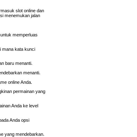
rmasuk slot online dan
nsi menemukan jalan
t untuk memperluas
 mana kata kunci
an baru menanti.
mendebarkan menanti.
ame online Anda.
ngkinan permainan yang
ainan Anda ke level
epada Anda opsi
ame yang mendebarkan.