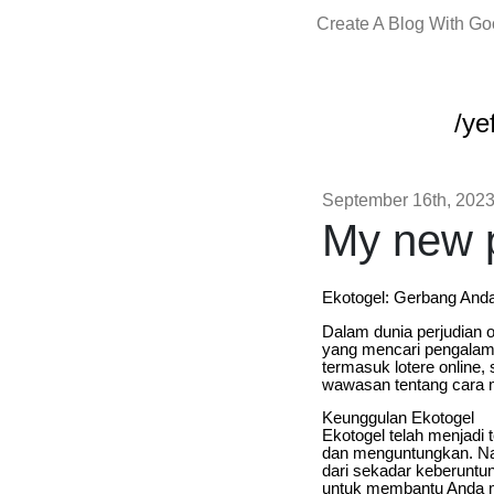
Create A Blog With G
/yef
September 16th, 202
My new p
Ekotogel: Gerbang And
Dalam dunia perjudian 
yang mencari pengalam
termasuk lotere online, 
wawasan tentang cara m
Keunggulan Ekotogel
Ekotogel telah menjadi 
dan menguntungkan. Na
dari sekadar keberuntu
untuk membantu Anda m