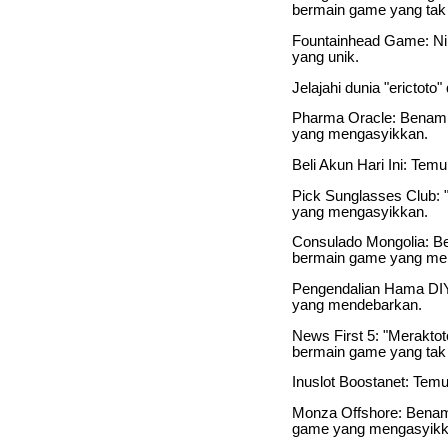
bermain game yang tak t
Fountainhead Game: Nik
yang unik.
Jelajahi dunia "ericto
Pharma Oracle: Benamka
yang mengasyikkan.
Beli Akun Hari Ini: Temu
Pick Sunglasses Club: 
yang mengasyikkan.
Consulado Mongolia: Be
bermain game yang me
Pengendalian Hama DIY:
yang mendebarkan.
News First 5: "Merakto
bermain game yang tak t
Inuslot Boostanet: Temu
Monza Offshore: Benamk
game yang mengasyikk