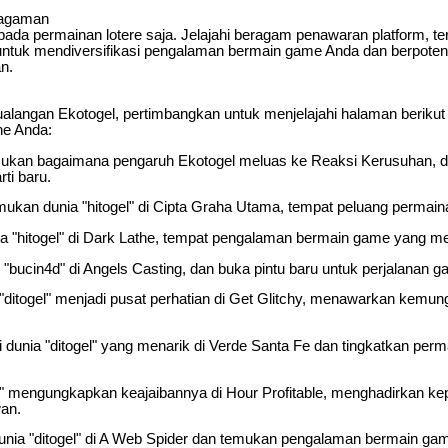
ragaman
 pada permainan lotere saja. Jelajahi beragam penawaran platform, te
 untuk mendiversifikasi pengalaman bermain game Anda dan berpote
n.
alangan Ekotogel, pertimbangkan untuk menjelajahi halaman beriku
ne Anda:
ukan bagaimana pengaruh Ekotogel meluas ke Reaksi Kerusuhan, di
ti baru.
ukan dunia "hitogel" di Cipta Graha Utama, tempat peluang permain
ia "hitogel" di Dark Lathe, tempat pengalaman bermain game yang 
i "bucin4d" di Angels Casting, dan buka pintu baru untuk perjalanan g
 "ditogel" menjadi pusat perhatian di Get Glitchy, menawarkan kemu
i dunia "ditogel" yang menarik di Verde Santa Fe dan tingkatkan perm
gel" mengungkapkan keajaibannya di Hour Profitable, menghadirkan k
an.
unia "ditogel" di A Web Spider dan temukan pengalaman bermain g