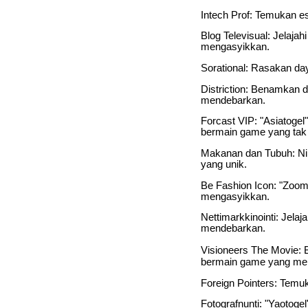
Intech Prof: Temukan e
Blog Televisual: Jelaja
mengasyikkan.
Sorational: Rasakan day
Distriction: Benamkan d
mendebarkan.
Forcast VIP: "Asiatoge
bermain game yang tak t
Makanan dan Tubuh: Ni
yang unik.
Be Fashion Icon: "Zoom
mengasyikkan.
Nettimarkkinointi: Jela
mendebarkan.
Visioneers The Movie: 
bermain game yang me
Foreign Pointers: Temuk
Fotografnunti: "Yaotoge