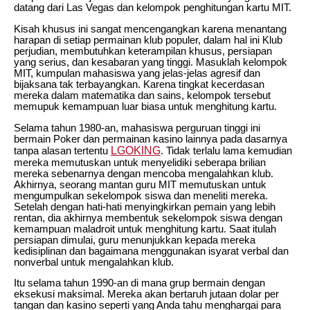
datang dari Las Vegas dan kelompok penghitungan kartu MIT.
Kisah khusus ini sangat mencengangkan karena menantang
harapan di setiap permainan klub populer, dalam hal ini Klub
perjudian, membutuhkan keterampilan khusus, persiapan
yang serius, dan kesabaran yang tinggi. Masuklah kelompok
MIT, kumpulan mahasiswa yang jelas-jelas agresif dan
bijaksana tak terbayangkan. Karena tingkat kecerdasan
mereka dalam matematika dan sains, kelompok tersebut
memupuk kemampuan luar biasa untuk menghitung kartu.
Selama tahun 1980-an, mahasiswa perguruan tinggi ini
bermain Poker dan permainan kasino lainnya pada dasarnya
LGOKING
tanpa alasan tertentu
. Tidak terlalu lama kemudian
mereka memutuskan untuk menyelidiki seberapa brilian
mereka sebenarnya dengan mencoba mengalahkan klub.
Akhirnya, seorang mantan guru MIT memutuskan untuk
mengumpulkan sekelompok siswa dan meneliti mereka.
Setelah dengan hati-hati menyingkirkan pemain yang lebih
rentan, dia akhirnya membentuk sekelompok siswa dengan
kemampuan maladroit untuk menghitung kartu. Saat itulah
persiapan dimulai, guru menunjukkan kepada mereka
kedisiplinan dan bagaimana menggunakan isyarat verbal dan
nonverbal untuk mengalahkan klub.
Itu selama tahun 1990-an di mana grup bermain dengan
eksekusi maksimal. Mereka akan bertaruh jutaan dolar per
tangan dan kasino seperti yang Anda tahu menghargai para