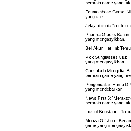
bermain game yang tak t
Fountainhead Game: Nik
yang unik.
Jelajahi dunia "ericto
Pharma Oracle: Benamka
yang mengasyikkan.
Beli Akun Hari Ini: Temu
Pick Sunglasses Club: 
yang mengasyikkan.
Consulado Mongolia: Be
bermain game yang me
Pengendalian Hama DIY:
yang mendebarkan.
News First 5: "Merakto
bermain game yang tak t
Inuslot Boostanet: Temu
Monza Offshore: Benamk
game yang mengasyikk