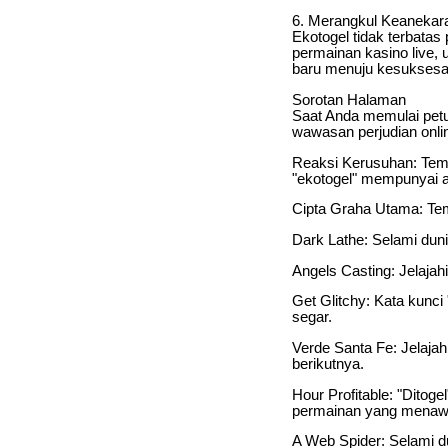
6. Merangkul Keaneka
Ekotogel tidak terbatas
permainan kasino live,
baru menuju kesuksesa
Sorotan Halaman
Saat Anda memulai petu
wawasan perjudian onli
Reaksi Kerusuhan: Tem
"ekotogel" mempunyai ar
Cipta Graha Utama: Tem
Dark Lathe: Selami dun
Angels Casting: Jelajah
Get Glitchy: Kata kunci
segar.
Verde Santa Fe: Jelajah
berikutnya.
Hour Profitable: "Dito
permainan yang menaw
A Web Spider: Selami d