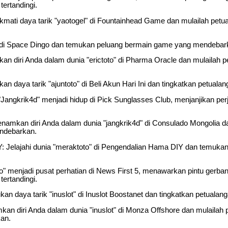
ertandingi.
mati daya tarik "yaotogel" di Fountainhead Game dan mulailah pet
to" di Space Dingo dan temukan peluang bermain game yang mendebar
n diri Anda dalam dunia "erictoto" di Pharma Oracle dan mulailah 
kan daya tarik "ajuntoto" di Beli Akun Hari Ini dan tingkatkan petual
"Jangkrik4d" menjadi hidup di Pick Sunglasses Club, menjanjikan pe
namkan diri Anda dalam dunia "jangkrik4d" di Consulado Mongolia d
ndebarkan.
 Jelajahi dunia "meraktoto" di Pengendalian Hama DIY dan temuka
to" menjadi pusat perhatian di News First 5, menawarkan pintu ger
ertandingi.
kan daya tarik "inuslot" di Inuslot Boostanet dan tingkatkan petuala
an diri Anda dalam dunia "inuslot" di Monza Offshore dan mulailah 
an.