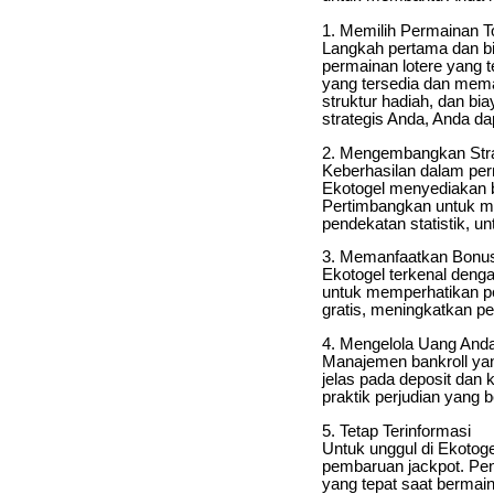
1. Memilih Permainan T
Langkah pertama dan bis
permainan lotere yang t
yang tersedia dan memah
struktur hadiah, dan bi
strategis Anda, Anda da
2. Mengembangkan Str
Keberhasilan dalam perm
Ekotogel menyediakan b
Pertimbangkan untuk men
pendekatan statistik, 
3. Memanfaatkan Bonu
Ekotogel terkenal den
untuk memperhatikan pe
gratis, meningkatkan p
4. Mengelola Uang And
Manajemen bankroll yang
jelas pada deposit dan
praktik perjudian yang
5. Tetap Terinformasi
Untuk unggul di Ekotog
pembaruan jackpot. Pe
yang tepat saat bermain