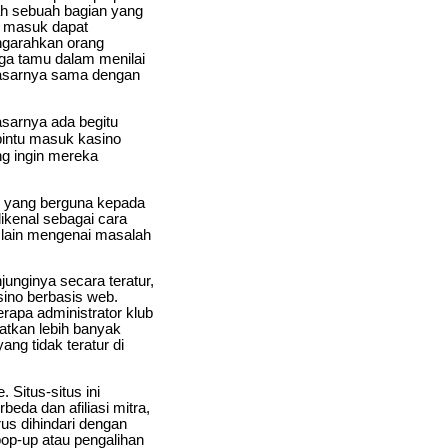
lah sebuah bagian yang
u masuk dapat
ngarahkan orang
ga tamu dalam menilai
dasarnya sama dengan
asarnya ada begitu
pintu masuk kasino
g ingin mereka
si yang berguna kepada
dikenal sebagai cara
a lain mengenai masalah
unginya secara teratur,
sino berbasis web.
rapa administrator klub
atkan lebih banyak
ang tidak teratur di
 Situs-situs ini
da dan afiliasi mitra,
us dihindari dengan
op-up atau pengalihan