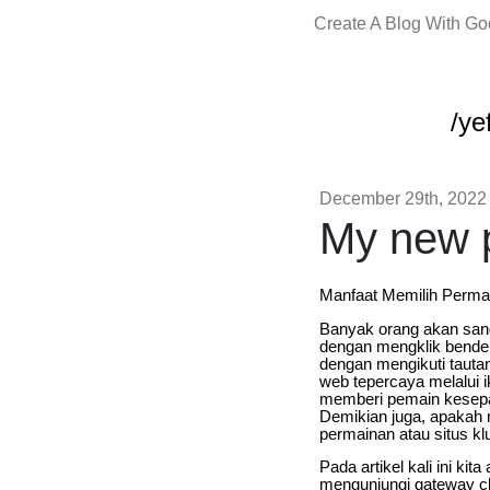
Create A Blog With G
/yef
December 29th, 2022
My new p
Manfaat Memilih Permai
Banyak orang akan sang
dengan mengklik bender
dengan mengikuti tautan
web tepercaya melalui i
memberi pemain kesepaka
Demikian juga, apakah 
permainan atau situs k
Pada artikel kali ini 
mengunjungi gateway cl