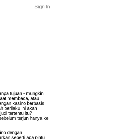
Sign In
npa tujuan - mungkin
saat membaca, atau
dengan kasino berbasis
 perilaku ini akan
di tertentu itu?
sebelum terjun hanya ke
sino dengan
kan seperti apa pintu