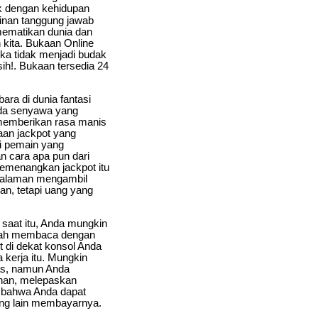
uk dengan kehidupan
kinan tanggung jawab
 mematikan dunia dan
 kita. Bukaan Online
uka tidak menjadi budak
sih!. Bukaan tersedia 24
ra di dunia fantasi
ada senyawa yang
g memberikan rasa manis
an jackpot yang
i pemain yang
 cara apa pun dari
memenangkan jackpot itu
galaman mengambil
n, tetapi uang yang
saat itu, Anda mungkin
elah membaca dengan
t di dekat konsol Anda
 kerja itu. Mungkin
as, namun Anda
han, melepaskan
i bahwa Anda dapat
ang lain membayarnya.