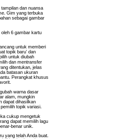
 tampilan dan nuansa
me. Gim yang terbuka
rubahan sebagai gambar
oleh 6 gambar kartu
irancang untuk memberi
at topik baru' dan
ilih untuk diubah
ilih dan mentransfer
ang ditentukan, jelas
 ada batasan ukuran
ntu. Perangkat khusus
vorit.
mengubah warna dasar
bar alam, mungkin
n dapat dihasilkan
milih topik variasi.
reka cukup mengetuk
rang dapat memilih lagu
nar-benar unik.
u yang telah Anda buat.