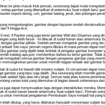
ahkan ke pintu masuk klub pemain, seseorang dapat mulai mengubah
etiap gambar yang ditampilkan di antarmuka 'buat subjek baru' ga
asetel seperti dering, ceri, gambar batang, jeruk, dan potongan pe
 yang menguntungkan, gambar dengan bayaran rendah dimaksudkan 
ari 9 hingga Ace.
5-reel, 9 Payline yang juga berisi gambar Wild dan Disperse yang d
an yang lebih besar - ini dilacak di sudut kanan atas antarmuka 'bu
pi dengan gambar pilihan. Setelah pemain mengetuk gambar yang dia p
p pribadi 'foto saya' pemain segera dibuka di mana pemain dapat mem
ka gambar yang dipilih tidak terletak di pengatur gambar komputer y
memilih katalog apa pun; memberikan bahwa itu berisi gambar. Tidak
pat mengubah semua gambar dengan pengawas gambar yang memba
n memungkinkan pemain untuk memilih bagian terbaik dari gambar fa
rletak di sudut kiri bawah titik koneksi subjek. Di sini pemain dapat 
i gambar yang baru saja dipilih. Jika seseorang telah memilih gam
 baik adalah hijau atau biru langit. Semua nada jelas karena penentua
ang variasi total yang ditemukan di bagian bawah sebenarnya dari pe
 juga dapat menyesuaikan lagu dengan interaktivitas mereka. Me
cak di sudut kanan bawah antarmuka 'buat subjek baru'. Pemain seka
ka untuk membuat pengalaman Pembukaan Saya menjadi hal yang be
 telah ditutup, yang harus dilakukan hanyalah menyimpan subjek bar