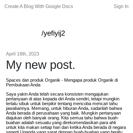
Create A Blog With Google Docs
Sign In
/yefiyij2
April 18th, 2023
My new post.
Spaces dan produk Organik - Mengapa produk Organik di
Pembukaan Anda
Saya yakin Anda telah secara konsisten mengajukan
pertanyaan di atas kepada diri Anda sendiri, tetapi mungkin
terlalu sibuk untuk berpikir tentang mencoba mencari tahu
jawabannya. Memang, untuk hiburan Anda, sadarilah bahwa
Anda berada di perusahaan yang baik. Mungkin pertanyaan
diajukan oleh banyak orang. Kita semua tahu bahwa buah-
buahan adalah sesuatu yang direkomendasikan para ahli
untuk kita makan setiap hari dan ketika Anda berada di negara
seperti Uganda yang sarat dengan buah-buahan yang begitu