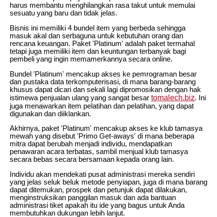
harus membantu menghilangkan rasa takut untuk memulai
sesuatu yang baru dan tidak jelas.
Bisnis ini memiliki 4 bundel item yang berbeda sehingga
masuk akal dan serbaguna untuk kebutuhan orang dan
rencana keuangan. Paket 'Platinum' adalah paket termahal
tetapi juga memiliki item dan keuntungan terbanyak bagi
pembeli yang ingin memamerkannya secara online.
Bundel 'Platinum' mencakup akses ke pemrograman besar
dan pustaka data terkomputerisasi, di mana barang-barang
khusus dapat dicari dan sekali lagi dipromosikan dengan hak
tomalech.biz
istimewa penjualan ulang yang sangat besar
. Ini
juga menawarkan item pelatihan dan pelatihan, yang dapat
digunakan dan diiklankan.
Akhirnya, paket 'Platinum' mencakup akses ke klub tamasya
mewah yang disebut 'Primo Get-aways' di mana beberapa
mitra dapat berubah menjadi individu, mendapatkan
penawaran acara terbatas, sambil menjual klub tamasya
secara bebas secara bersamaan kepada orang lain.
Individu akan mendekati pusat administrasi mereka sendiri
yang jelas seluk beluk metode penyiapan, juga di mana barang
dapat ditemukan, prospek dan petunjuk dapat dilakukan,
menginstruksikan panggilan masuk dan ada bantuan
administrasi tiket apakah itu ide yang bagus untuk Anda
membutuhkan dukungan lebih lanjut.