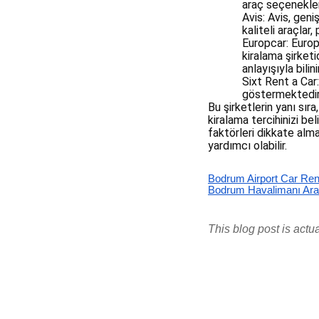
araç seçenekleri
Avis: Avis, geni
kaliteli araçla
Europcar: Europ
kiralama şirketi
anlayışıyla bilinir
Sixt Rent a Car
göstermektedir.
Bu şirketlerin yanı sır
kiralama tercihinizi bel
faktörleri dikkate alma
yardımcı olabilir.
Bodrum Airport Car Ren
Bodrum Havalimanı Ara
This blog post is actu