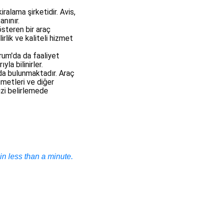
ralama şirketidir. Avis,
nınır.
österen bir araç
irlik ve kaliteli hizmet
rum'da da faaliyet
a bilinirler.
 da bulunmaktadır. Araç
izmetleri ve diğer
nizi belirlemede
n less than a minute.