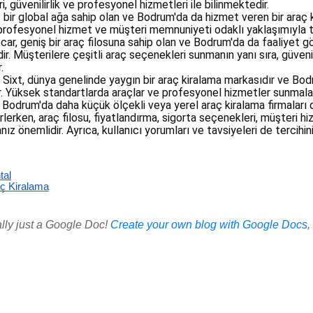
, güvenilirlik ve profesyonel hizmetleri ile bilinmektedir.
ş bir global ağa sahip olan ve Bodrum'da da hizmet veren bir araç ki
r, profesyonel hizmet ve müşteri memnuniyeti odaklı yaklaşımıyla ta
car, geniş bir araç filosuna sahip olan ve Bodrum'da da faaliyet g
dir. Müşterilere çeşitli araç seçenekleri sunmanın yanı sıra, güvenil
.
: Sixt, dünya genelinde yaygın bir araç kiralama markasıdır ve Bod
 Yüksek standartlarda araçlar ve profesyonel hizmetler sunmalarıyl
a, Bodrum'da daha küçük ölçekli veya yerel araç kiralama firmaları
irlerken, araç filosu, fiyatlandırma, sigorta seçenekleri, müşteri h
nız önemlidir. Ayrıca, kullanıcı yorumları ve tavsiyeleri de tercihi
tal
ç Kiralama
ally just a Google Doc!
Create your own blog with Google Docs, i