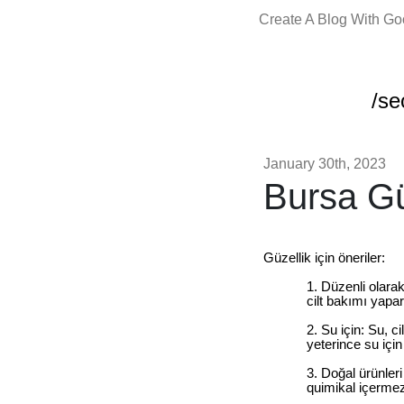
Create A Blog With G
/se
January 30th, 2023
Bursa Gü
Güzellik için öneriler:
Düzenli olarak 
cilt bakımı yapara
Su için: Su, c
yeterince su için
Doğal ürünleri
quimikal içermez