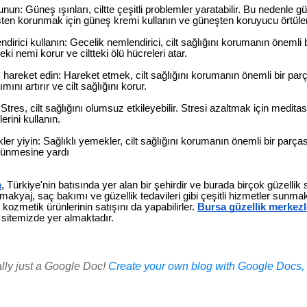
un: Güneş ışınları, ciltte çeşitli problemler yaratabilir. Bu nedenle
ten korunmak için güneş kremi kullanın ve güneşten koruyucu örtüler
dirici kullanın: Gecelik nemlendirici, cilt sağlığını korumanın önemli 
teki nemi korur ve ciltteki ölü hücreleri atar.
 hareket edin: Hareket etmek, cilt sağlığını korumanın önemli bir par
ımını artırır ve cilt sağlığını korur.
: Stres, cilt sağlığını olumsuz etkileyebilir. Stresi azaltmak için medit
erini kullanın.
ler yiyin: Sağlıklı yemekler, cilt sağlığını korumanın önemli bir parças
örünmesine yardı
n
, Türkiye'nin batısında yer alan bir şehirdir ve burada birçok güzellik
 makyaj, saç bakımı ve güzellik tedavileri gibi çeşitli hizmetler sunmak
ozmetik ürünlerinin satışını da yapabilirler.
Bursa güzellik merkezl
 sitemizde yer almaktadır.
ally just a Google Doc!
Create your own blog with Google Docs, i