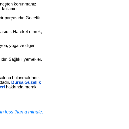
 güneşten korunmanız
 kullanın.
bir parçasıdır. Gecelik
çasıdır. Hareket etmek,
asyon, yoga ve diğer
ıdır. Sağlıklı yemekler,
 salonu bulunmaktadır.
tadır.
Bursa Güzellik
eri
hakkında merak
n less than a minute.