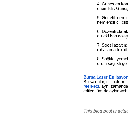
Güneşten korun
önemlidir. Güneş
Gecelik nemlen
nemlendirici, cilt
Düzenli olarak
ciltteki kan dolaş
Stresi azaltın
rahatlama teknikl
Sağlıklı yemek
cildin sağlıklı g
Bursa Lazer Epilasyo
Bu salonlar, cilt bakımı,
Merkezi
, aynı zamanda k
edilen tüm detaylar web
This blog post is actu