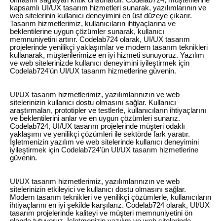
olmasını sağlayan kritik unsurlardır. Codelab724, müşterilerine
kapsamlı UI/UX tasarım hizmetleri sunarak, yazılımlarının ve
web sitelerinin kullanıcı deneyimini en üst düzeye çıkarır.
Tasarım hizmetlerimiz, kullanıcıların ihtiyaçlarına ve
beklentilerine uygun çözümler sunarak, kullanıcı
memnuniyetini artırır. Codelab724 olarak, UI/UX tasarım
projelerinde yenilikçi yaklaşımlar ve modern tasarım teknikleri
kullanarak, müşterilerimize en iyi hizmeti sunuyoruz. Yazılım
ve web sitelerinizde kullanıcı deneyimini iyileştirmek için
Codelab724'ün UI/UX tasarım hizmetlerine güvenin.
UI/UX tasarım hizmetlerimiz, yazılımlarınızın ve web
sitelerinizin kullanıcı dostu olmasını sağlar. Kullanıcı
araştırmaları, prototipler ve testlerle, kullanıcıların ihtiyaçlarını
ve beklentilerini anlar ve en uygun çözümleri sunarız.
Codelab724, UI/UX tasarım projelerinde müşteri odaklı
yaklaşımı ve yenilikçi çözümleri ile sektörde fark yaratır.
İşletmenizin yazılım ve web sitelerinde kullanıcı deneyimini
iyileştirmek için Codelab724'ün UI/UX tasarım hizmetlerine
güvenin.
UI/UX tasarım hizmetlerimiz, yazılımlarınızın ve web
sitelerinizin etkileyici ve kullanıcı dostu olmasını sağlar.
Modern tasarım teknikleri ve yenilikçi çözümlerle, kullanıcıların
ihtiyaçlarını en iyi şekilde karşılarız. Codelab724 olarak, UI/UX
tasarım projelerinde kaliteyi ve müşteri memnuniyetini ön